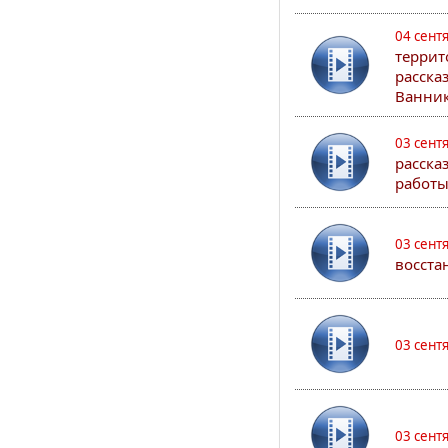
04 сент
террит
расска
Ванник
03 сент
расска
работы
03 сент
восста
03 сент
03 сент