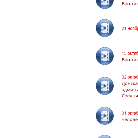
Ванник
21 нояб
15 октя
Ванни
02 октя
Донска
админи
Средня
01 октя
челове