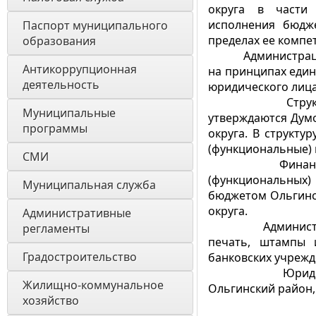
округа в части 
исполнения бюдж
Паспорт муниципального 
пределах ее компе
образования 
Администрацией 
Антикоррупционная 
на принципах един
деятельность
юридического лица
Структура адм
Муниципальные 
утверждаются Дум
программы
округа. В структу
(функциональные) 
СМИ
Финансировани
(функциональных
Муниципальная служба
бюджетом Ольгинс
округа.
Административные 
Администрация 
регламенты
печать, штампы 
Градостроительство
банковских учрежд
Юридический а
Жилищно-коммунальное 
Ольгинский район, 
хозяйство