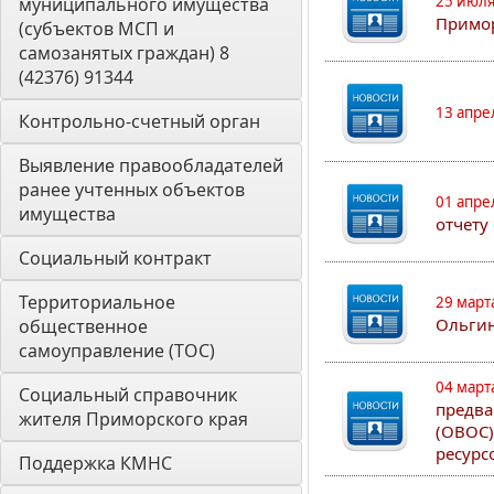
25 июля
муниципального имущества 
Примор
(субъектов МСП и 
самозанятых граждан) 8 
(42376) 91344
13 апре
Контрольно-счетный орган 
Выявление правообладателей 
ранее учтенных объектов 
01 апре
имущества
отчету
Социальный контракт
Территориальное 
29 март
Ольгин
общественное 
самоуправление (ТОС)
04 март
Социальный справочник 
предва
жителя Приморского края
(ОВОС)
ресурс
Поддержка КМНС