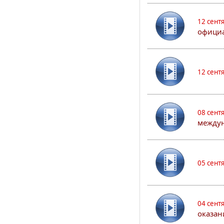
12 сент
официа
12 сент
08 сент
междун
05 сент
04 сент
оказан