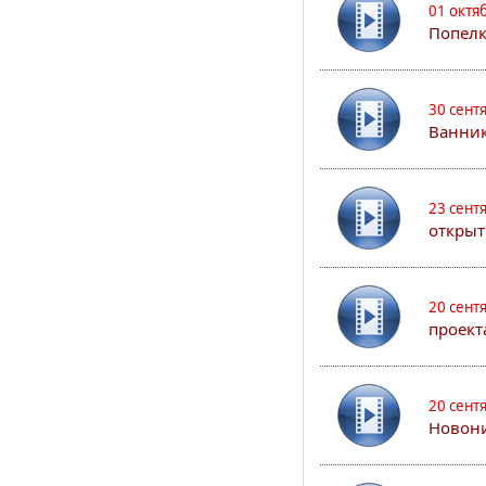
01 октя
Попел
30 сент
Ванник
23 сент
открыт
20 сент
проект
20 сент
Новони