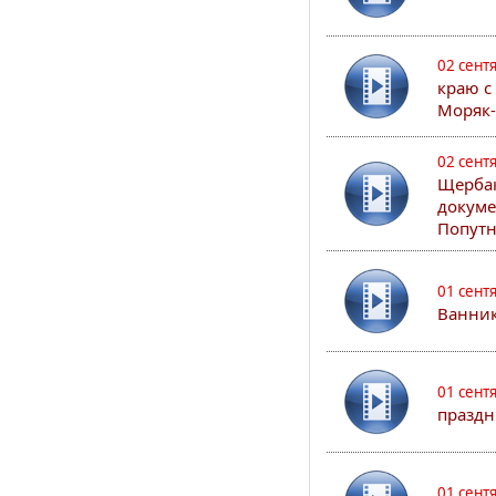
02 сент
краю с
Моряк
02 сент
Щербак
докуме
Попутн
01 сент
Ванник
01 сент
праздн
01 сент