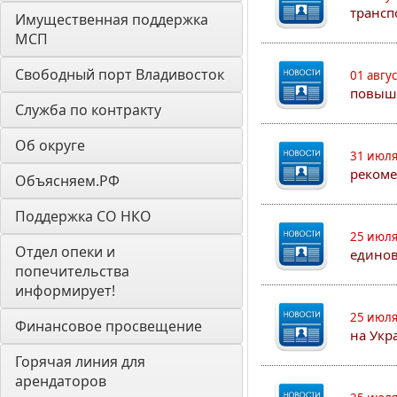
трансп
Имущественная поддержка 
МСП
Свободный порт Владивосток
01 авгу
повыш
Служба по контракту
Об округе
31 июля
рекоме
Объясняем.РФ
Поддержка СО НКО
25 июля
Отдел опеки и 
едино
попечительства 
информирует! 
25 июля
Финансовое просвещение
на Укр
Горячая линия для 
арендаторов 