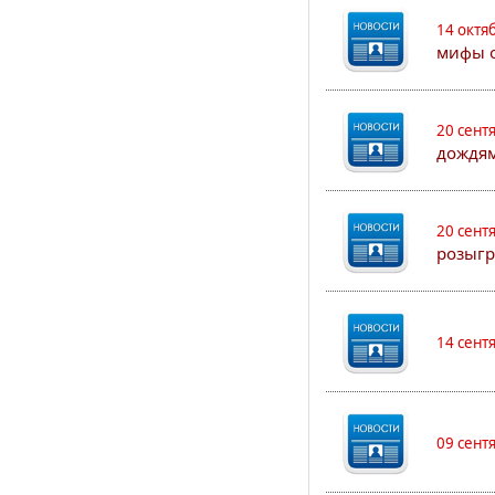
14 октя
мифы о
20 сент
дождям
20 сент
розыгр
14 сент
09 сент