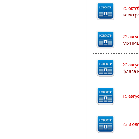
25 октя
электр
22 авгу
МУНИЦ
22 авгу
флага 
19 авгу
23 июля