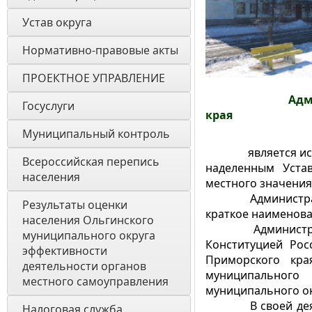
Устав округа
Нормативно-правовые акты
ПРОЕКТНОЕ УПРАВЛЕНИЕ
Администраци
Госуслуги
края
Муниципальный контроль
является исполн
Всероссийская перепись 
наделенным Уста
населения
местного значения
Администрация О
Результаты оценки 
краткое наименова
населения Ольгинского 
Администрация м
муниципального округа 
Конституцией Рос
эффективности 
Приморского кра
деятельности органов 
муниципального
местного самоуправления 
муниципального ок
В своей д
Налоговая служба