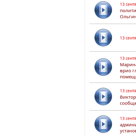
13 сент
полити
Ольгин
13 сент
13 сент
Марина
врио г
помеще
13 сент
Виктор
сообще
13 сент
админи
устано