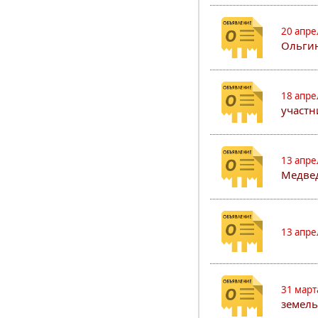
20 апре
Ольгин
18 апре
участн
13 апре
Медвед
13 апре
31 март
земель