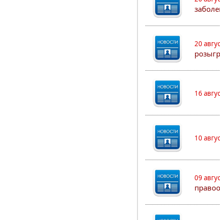
заболе
20 авгу
розыг
16 авгу
10 авгу
09 авгу
правоо