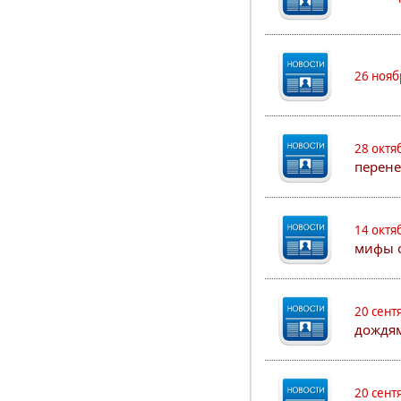
26 нояб
28 октя
перен
14 октя
мифы о
20 сент
дождя
20 сент