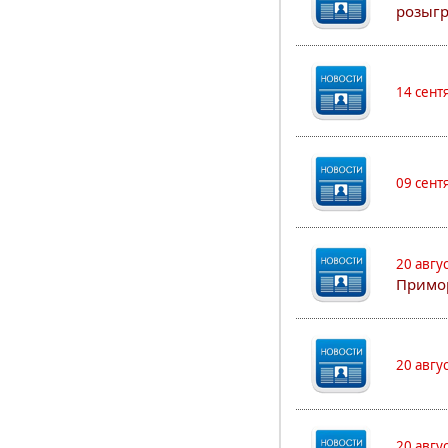
розыгр
14 сент
09 сент
20 авгу
Примо
20 авгу
20 авгу