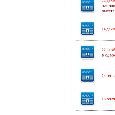
22 дека
направ
вместе
14 дека
22 октя
в сфер
24 сент
15 сент