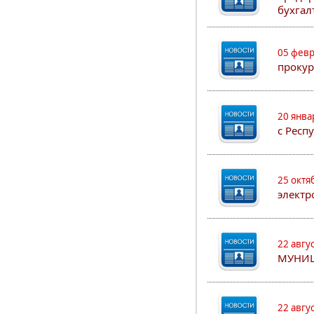
бухгал
05 февр
прокур
20 янва
с Респ
25 октя
электр
22 авгу
МУНИ
22 авгу