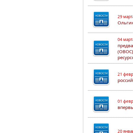
29 март
Ольгин
04 март
предва
(ОВОС)
ресурс
21 февр
россий
01 февр
впервы
20 янва