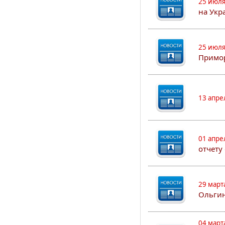
25 июля
на Укр
25 июля
Примор
13 апре
01 апре
отчету
29 март
Ольгин
04 март