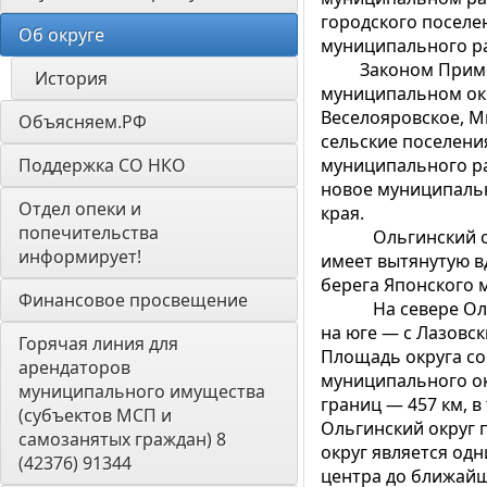
городского поселе
Об округе
муниципального р
Законом Приморск
История
муниципальном окр
Веселояровское, М
Объясняем.РФ
сельские поселени
Поддержка СО НКО
муниципального ра
новое муниципаль
Отдел опеки и 
края.
попечительства 
Ольгинский округ
информирует! 
имеет вытянутую в
берега Японского 
Финансовое просвещение
На севере Ольгин
на юге — с Лазовск
Горячая линия для 
Площадь округа со
арендаторов 
муниципального окр
муниципального имущества 
границ — 457 км, в
(субъектов МСП и 
Ольгинский округ 
самозанятых граждан) 8 
округ является од
(42376) 91344
центра до ближайше