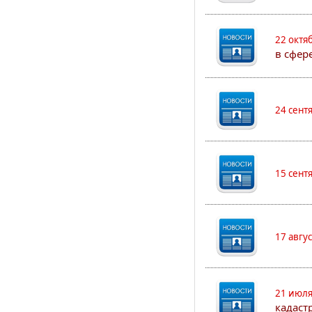
22 октя
в сфер
24 сент
15 сент
17 авгу
21 июля
кадаст