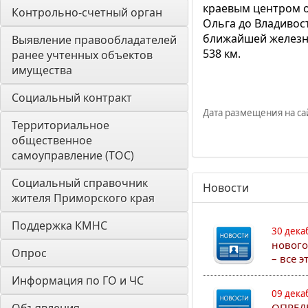
краевым центром о
Контрольно-счетный орган 
Ольга до Владивос
ближайшей железно
Выявление правообладателей 
538 км.
ранее учтенных объектов 
имущества
Социальный контракт
Дата размещения на сай
Территориальное 
общественное 
самоуправление (ТОС)
Социальный справочник 
Новости
жителя Приморского края
Поддержка КМНС
30 дека
нового
Опрос
– все 
Информация по ГО и ЧС
09 дека
ОПРЕД