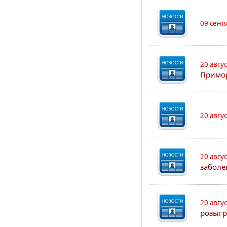
09 сент
20 авгу
Примо
20 авгу
20 авгу
заболе
20 авгу
розыгр