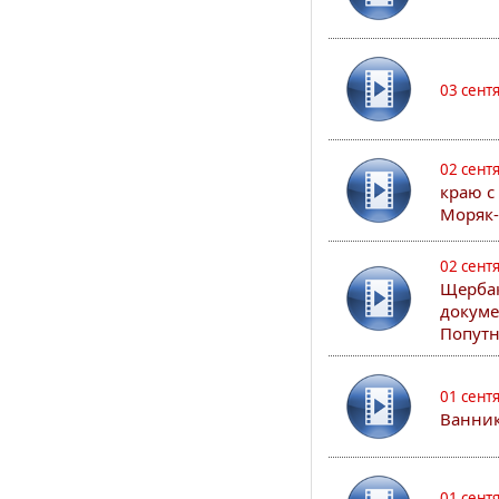
03 сент
02 сент
краю с
Моряк
02 сент
Щербак
докуме
Попутн
01 сент
Ванник
01 сент