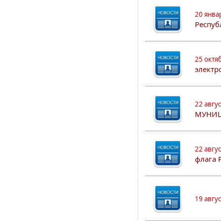
20 янва
Респуб
25 октя
электр
22 авгу
МУНИЦ
22 авгу
флага 
19 авгу