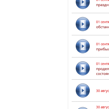
праздн
01 сент
обстан
01 сент
прибыл
01 сент
продел
состоя
30 авгу
30 авгу