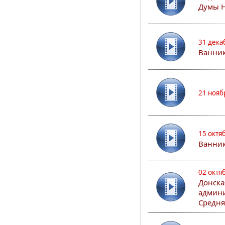
Думы 
31 дека
Ванник
21 нояб
15 октя
Ванни
02 октя
Донска
админи
Средня