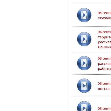
04 сент
оказан
04 сент
террит
расска
Ванник
03 сент
расска
работы
03 сент
восста
03 сент