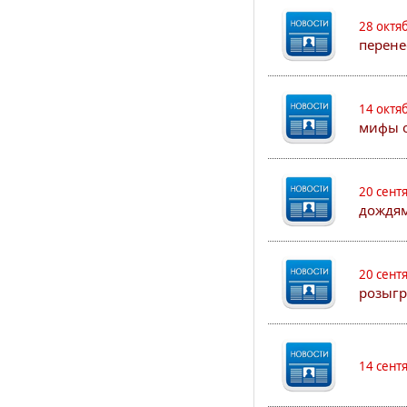
28 октя
перене
14 октя
мифы о
20 сент
дождям
20 сент
розыгр
14 сент