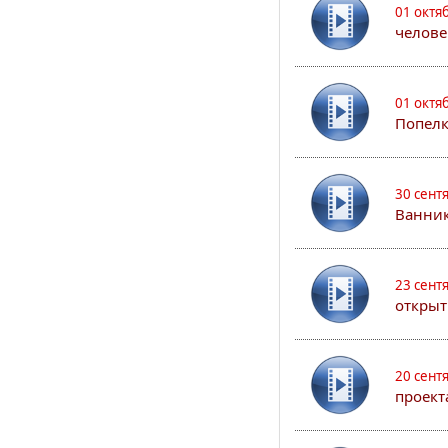
01 октя
челове
01 октя
Попел
30 сент
Ванник
23 сент
открыт
20 сент
проект