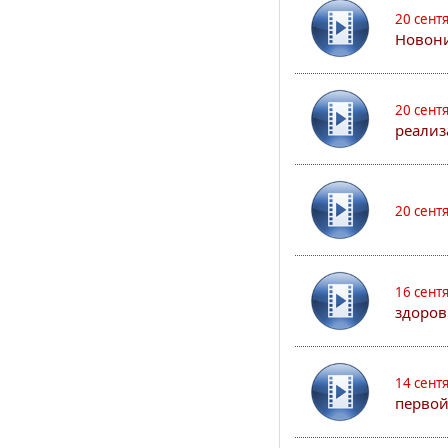
20 сент
Новони
20 сент
реализ
20 сент
16 сент
здоров
14 сент
первой