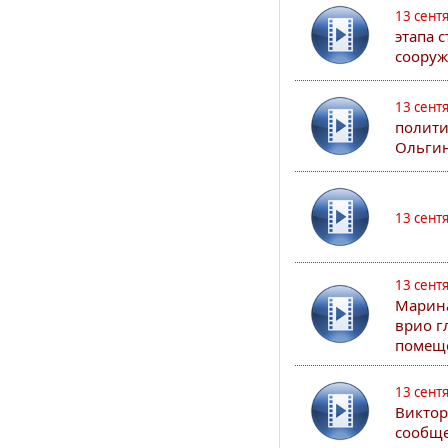
13 сент
этапа 
сооруж
13 сент
полити
Ольгин
13 сент
13 сент
Марина
врио г
помеще
13 сент
Виктор
сообще