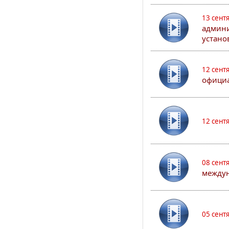
13 сент
админи
устано
12 сент
официа
12 сент
08 сент
междун
05 сент