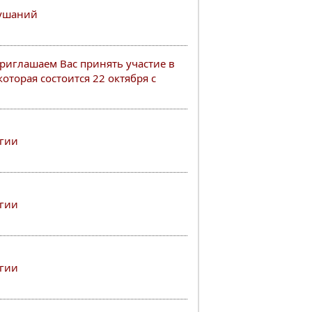
лушаний
иглашаем Вас принять участие в
оторая состоится 22 октября с
ргии
ргии
ргии