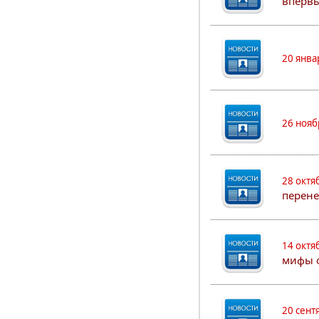
впервы
20 янва
26 нояб
28 октя
перен
14 октя
мифы о
20 сент