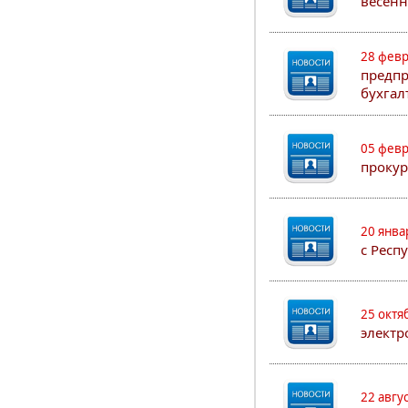
весенн
28 февр
предпр
бухгал
05 февр
прокур
20 янва
с Респ
25 октя
электр
22 авгу