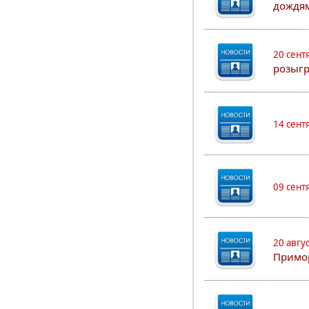
дождя
20 сент
розыгр
14 сент
09 сент
20 авгу
Примо