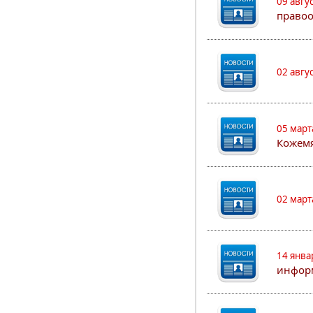
09 авгу
правоо
02 авгу
05 март
Кожем
02 март
14 янва
информ