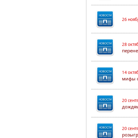
26 нояб
28 октя
перен
14 октя
мифы о
20 сент
дождя
20 сент
розыгр