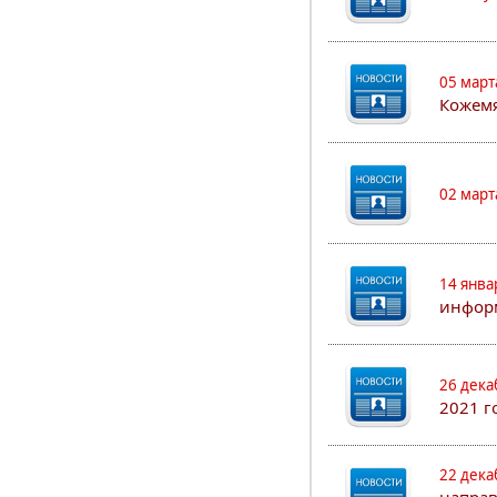
05 март
Кожем
02 март
14 янва
информ
26 дека
2021 г
22 дека