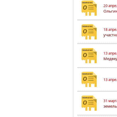
20 апре
Ольгин
18 апре
участн
13 апре
Медвед
13 апре
31 март
земель