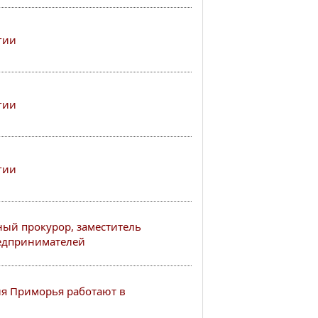
гии
гии
гии
ый прокурор, заместитель
редпринимателей
я Приморья работают в