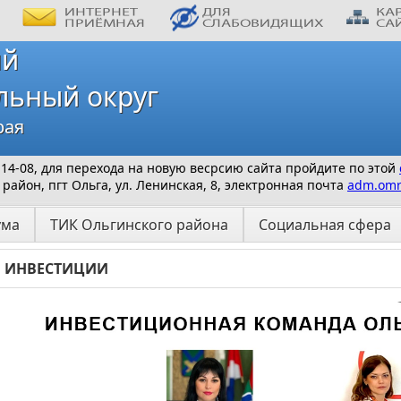
ий
льный округ
рая
9-14-08, для перехода на новую весрсию сайта пройдите по этой
айон, пгт Ольга, ул. Ленинская, 8, электронная почта
adm.omr
ума
ТИК Ольгинского района
Социальная сфера
ИНВЕСТИЦИИ