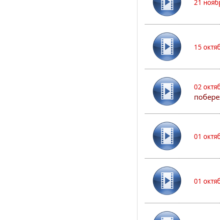
21 нояб
15 октя
02 октя
побере
01 октя
01 октя