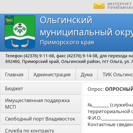
Ольгинский
муниципальный окр
Приморского края
Телефон (42376) 9-11-68, факс (42376) 9-14-08, для перехода
692460, Приморский край, Ольгинский район, пгт Ольга, ул. 
Главная
Администрация
Дума
ТИК Ольгинс
Бюджет
Опрос:
ОПРОСНЫЙ 
Имущественная поддержка 
№________ (служеб
МСП
территориальной с
Ф.И.О.______________
Свободный порт Владивосток
Контактные сведения
Служба по контракту
____________________