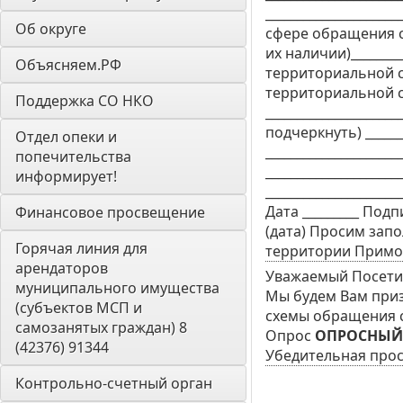
___________________
Об округе
сфере обращения с Т
их наличии)_________
Объясняем.РФ
территориальной схе
территориальной с
Поддержка СО НКО
_____________________
подчеркнуть) _______
Отдел опеки и 
_____________________
попечительства 
____________________
информирует! 
___________________
Дата _________ Подп
Финансовое просвещение
(дата) Просим зап
Горячая линия для 
территории Приморс
арендаторов 
Уважаемый Посетит
муниципального имущества 
Мы будем Вам приз
(субъектов МСП и 
схемы обращения с
самозанятых граждан) 8 
Опрос
ОПРОСНЫЙ 
(42376) 91344
Убедительная про
Контрольно-счетный орган 