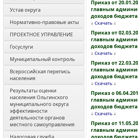
Приказ от 20.01.2
главным админис
Устав округа
доходов бюджета
Нормативно-правовые акты
↓
↓
Скачать
Приказ от 02.03.2
ПРОЕКТНОЕ УПРАВЛЕНИЕ
главным админис
доходов бюджета
Госуслуги
↓
↓
Скачать
Муниципальный контроль
Приказ от 22.03.2
главным админис
Всероссийская перепись 
доходов бюджета
населения
↓
↓
Скачать
Результаты оценки 
Приказ о 06.04.20
населения Ольгинского 
главным админис
муниципального округа 
доходов бюджета
эффективности 
↓
↓
Скачать
деятельности органов 
Приказ от 11.05.2
местного самоуправления 
главным админис
Налоговая служба
доходов бюджета