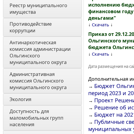
исполнению бюдж
Реестр муниципального 
финансовом году
имущества
деньгами"
Противодействие 
↓
↓
Скачать
коррупции
Приказ от 29.12.
Ольгинского мун
Антинаркотическая 
бюджета Ольгинс
комиссия администрации 
↓
↓
Скачать
Ольгинского 
муниципального округа
Дата размещения на сай
Административная 
Дополнительная и
комиссия Ольгинского 
Бюджет Ольгин
→
муниципального округа 
период 2023 и 2
Экология 
Проект Решени
→
Решение об ис
→
Доступность для 
Бюджет на 202
→
маломобильных групп 
Публичные све
→
населения
муниципальных 