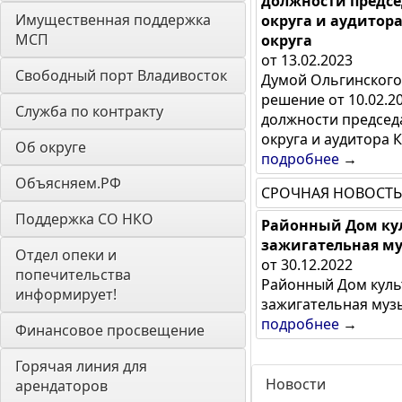
должности предсе
Имущественная поддержка 
округа и аудитор
МСП
округа
от 13.02.2023
Свободный порт Владивосток
Думой Ольгинского
решение от 10.02.
Служба по контракту
должности председ
округа и аудитора 
Об округе
подробнее
→
Объясняем.РФ
СРОЧНАЯ НОВОСТЬ
Поддержка СО НКО
Районный Дом кул
зажигательная муз
Отдел опеки и 
от 30.12.2022
попечительства 
Районный Дом куль
информирует! 
зажигательная музы
подробнее
→
Финансовое просвещение
Горячая линия для 
Новости
арендаторов 