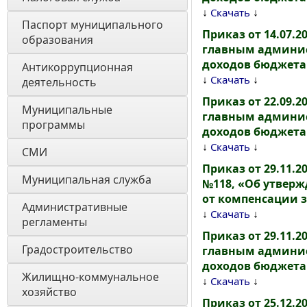
↓
↓
Скачать
Паспорт муниципального 
Приказ от 14.07.2
образования 
главным админис
доходов бюджета
Антикоррупционная 
↓
↓
Скачать
деятельность
Приказ от 22.09.2
Муниципальные 
главным админис
программы
доходов бюджета
↓
↓
Скачать
СМИ
Приказ от 29.11.2
Муниципальная служба
№118, «Об утверж
от компенсации 
Административные 
↓
↓
Скачать
регламенты
Приказ от 29.11.2
Градостроительство
главным админис
доходов бюджета
Жилищно-коммунальное 
↓
↓
Скачать
хозяйство
Приказ от 25.12.