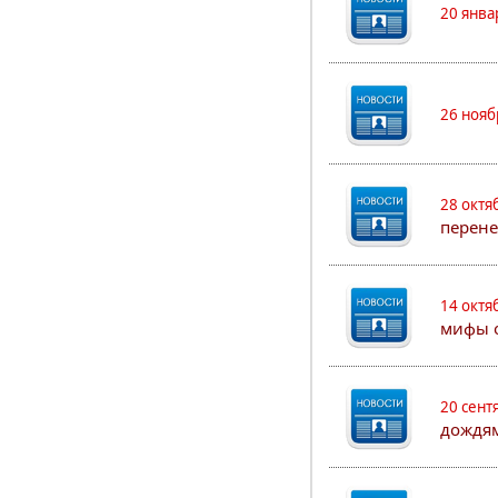
20 янва
26 нояб
28 октя
перен
14 октя
мифы о
20 сент
дождя