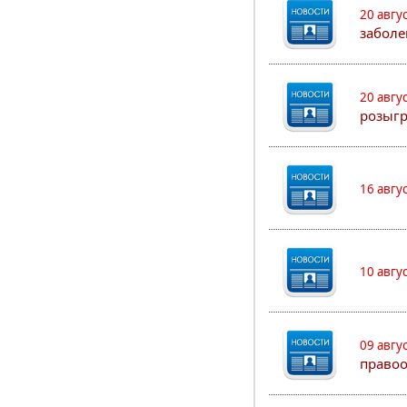
20 авгу
заболе
20 авгу
розыг
16 авгу
10 авгу
09 авгу
правоо