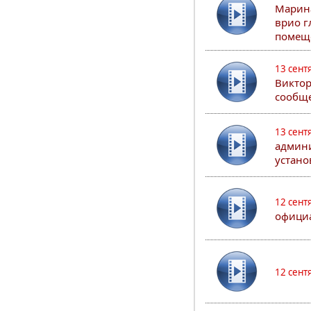
Марина
врио г
помеще
13 сент
Виктор
сообще
13 сент
админи
устано
12 сент
официа
12 сент