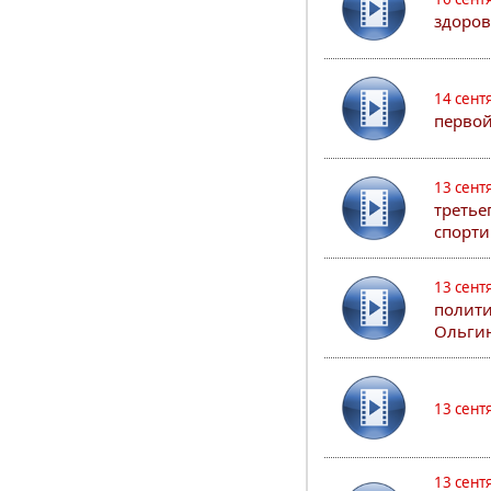
здоров
14 сент
первой
13 сент
третье
спорти
13 сент
полити
Ольгин
13 сент
13 сент