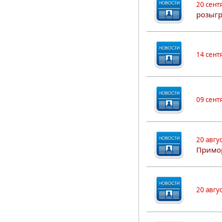
20 сент
розыгр
14 сент
09 сент
20 авгу
Примо
20 авгу