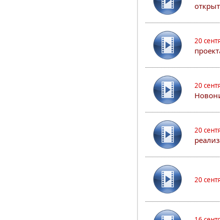
открыт
20 сент
проект
20 сент
Новони
20 сент
реализ
20 сент
16 сент