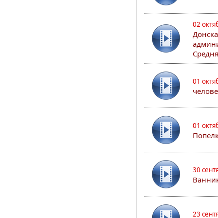
02 октя
Донска
админи
Средня
01 октя
челове
01 октя
Попел
30 сент
Ванник
23 сент