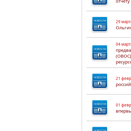
отчету
29 март
Ольгин
04 март
предва
(ОВОС)
ресурс
21 февр
россий
01 февр
впервы