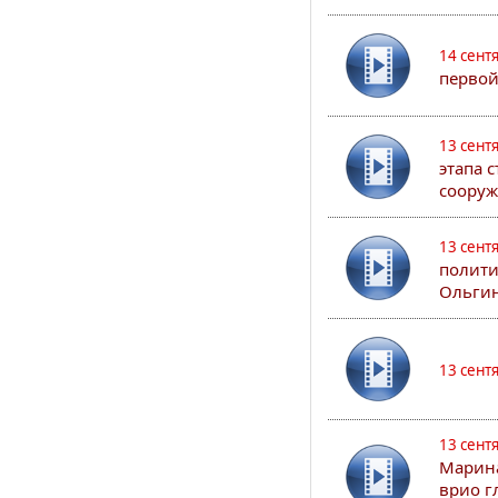
14 сент
первой
13 сент
этапа 
сооруж
13 сент
полити
Ольгин
13 сент
13 сент
Марина
врио г