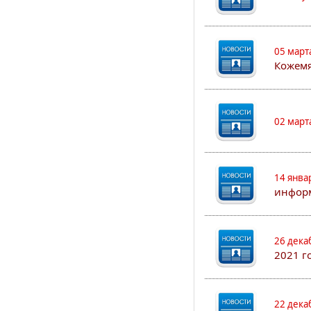
05 март
Кожем
02 март
14 янва
информ
26 дека
2021 г
22 дека