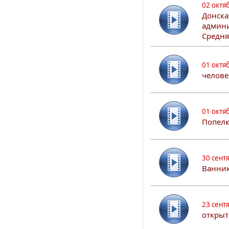
02 октя
Донска
админи
Средня
01 октя
челове
01 октя
Попел
30 сент
Ванник
23 сент
открыт