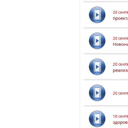
20 сент
проект
20 сент
Новони
20 сент
реализ
20 сент
16 сент
здоров