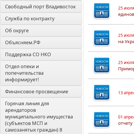
Свободный порт Владивосток
25 июля
едино
Служба по контракту
Об округе
25 июля
на Укр
Объясняем.РФ
Поддержка СО НКО
25 июля
Отдел опеки и 
Примор
попечительства 
информирует! 
Финансовое просвещение
13 апре
Горячая линия для 
арендаторов 
муниципального имущества 
01 апре
(субъектов МСП и 
отчету
самозанятых граждан) 8 