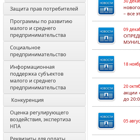
30 дека
нового
Защита прав потребителей
– все 
Программы по развитию 
малого и среднего 
09 дека
предпринимательства
ОПРЕД
МУНИЦ
Социальное 
предпринимательство
18 нояб
Информационная 
поддержка субъектов 
малого и среднего 
20 октя
предпринимательства
акции 
до 20:
 Конкуренция 
Оценка регулирующего 
воздействия, экспертиза 
05 авгу
НПА 
Реквизиты для оплаты