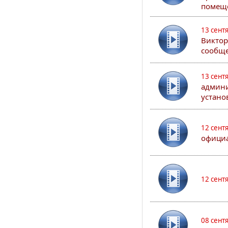
помеще
13 сент
Виктор
сообще
13 сент
админи
устано
12 сент
официа
12 сент
08 сент