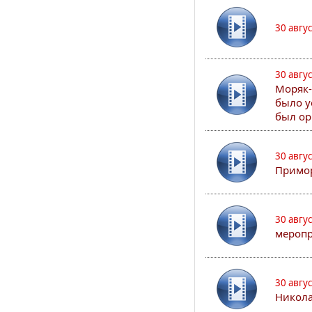
30 авгу
30 авгу
Моряк-
было у
был ор
30 авгу
Примор
30 авгу
меропр
30 авгу
Никола