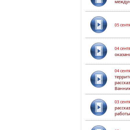
междун
05 сент
04 сент
оказан
04 сент
террит
расска
Ванник
03 сент
расска
работы