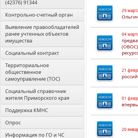
(42376) 91344
29 март
Контрольно-счетный орган 
Ольгин
Выявление правообладателей 
ранее учтенных объектов 
04 март
имущества
предва
(ОВОС)
Социальный контракт
ресурс
Территориальное 
21 февр
общественное 
россий
самоуправление (ТОС)
Социальный справочник 
жителя Приморского края
01 февр
впервы
Поддержка КМНС
Опрос
20 янва
Информация по ГО и ЧС