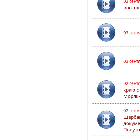
03 сент
восста
03 сент
03 сент
02 сент
краю с
Моряк
02 сент
Щербак
докуме
Попутн