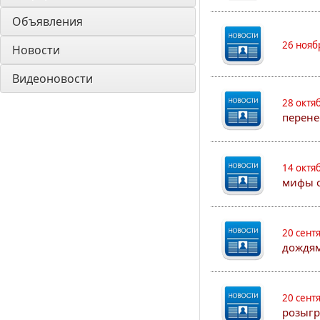
Объявления
26 нояб
Новости
Видеоновости
28 октя
перене
14 октя
мифы о
20 сент
дождям
20 сент
розыгр