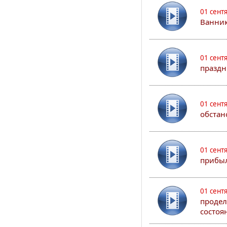
01 сент
Ванник
01 сент
праздн
01 сент
обстан
01 сент
прибыл
01 сент
продел
состоя