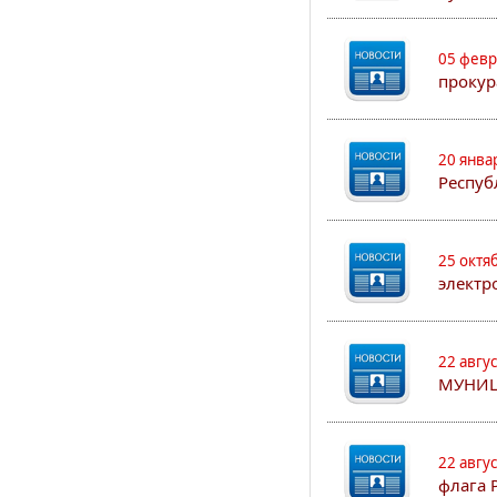
05 февр
прокур
20 янва
Респуб
25 октя
электр
22 авгу
МУНИЦ
22 авгу
флага 