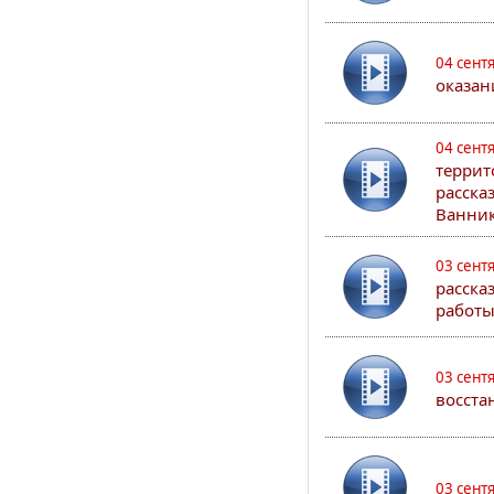
04 сент
оказан
04 сент
террит
расска
Ванник
03 сент
расска
работы
03 сент
восста
03 сент