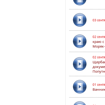
03 сент
02 сент
краю с
Моряк
02 сент
Щербак
докуме
Попутн
01 сент
Ванник