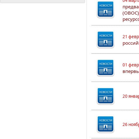
04 март
предва
(ОВОС)
ресурс
21 февр
россий
01 февр
впервы
20 янва
26 нояб