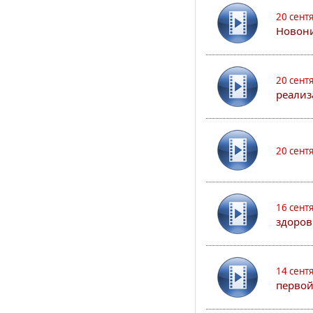
20 сент
Новони
20 сент
реализ
20 сент
16 сент
здоров
14 сент
первой