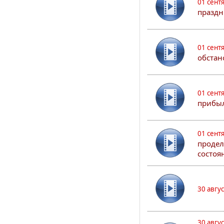
01 сент
праздн
01 сент
обстан
01 сент
прибыл
01 сент
продел
состоя
30 авгу
30 авгу