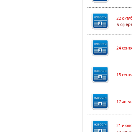
22 октя
в сфер
24 сент
15 сент
17 авгу
21 июля
кадаст