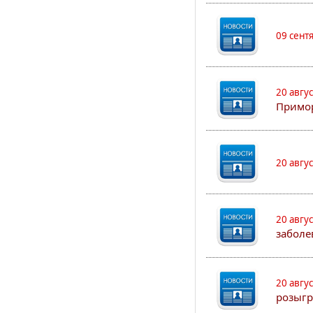
09 сент
20 авгу
Примо
20 авгу
20 авгу
заболе
20 авгу
розыгр