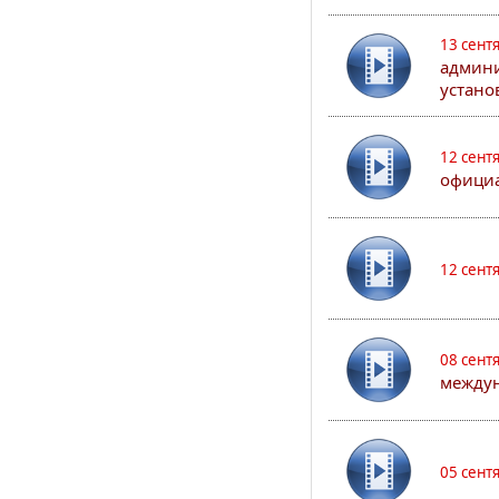
13 сент
админи
устано
12 сент
официа
12 сент
08 сент
междун
05 сент