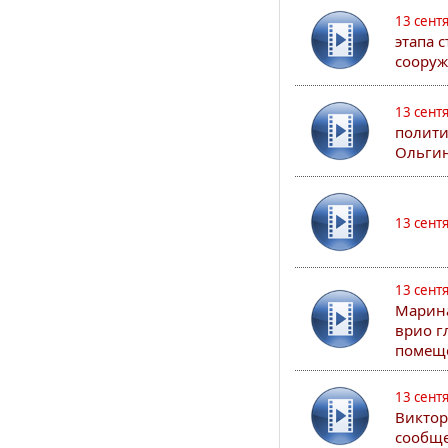
13 сент
этапа 
сооруж
13 сент
полити
Ольгин
13 сент
13 сент
Марина
врио г
помеще
13 сент
Виктор
сообще