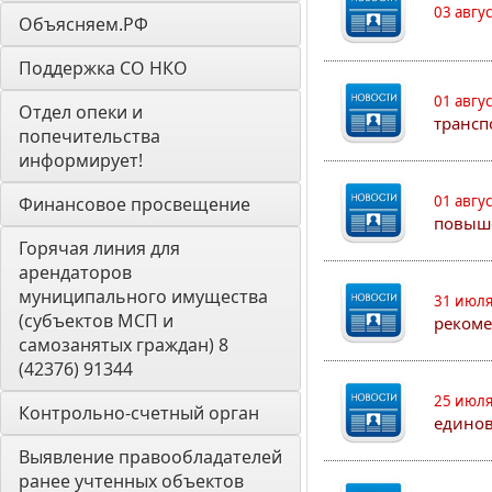
03 авгу
Объясняем.РФ
Поддержка СО НКО
01 авгу
Отдел опеки и 
трансп
попечительства 
информирует! 
01 авгу
Финансовое просвещение
повыш
Горячая линия для 
арендаторов 
муниципального имущества 
31 июля
(субъектов МСП и 
рекоме
самозанятых граждан) 8 
(42376) 91344
25 июля
Контрольно-счетный орган 
едино
Выявление правообладателей 
ранее учтенных объектов 