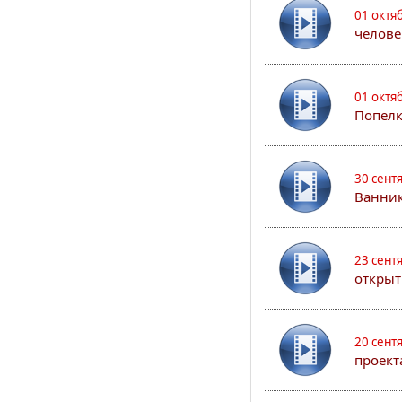
01 октя
челове
01 октя
Попел
30 сент
Ванник
23 сент
открыт
20 сент
проект