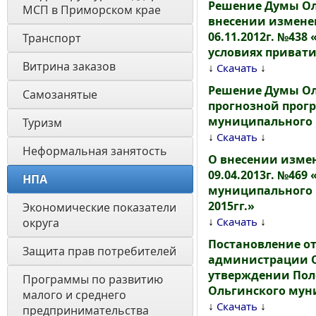
Решение Думы Оль
МСП в Приморском крае
внесении измене
06.11.2012г. №43
Транспорт
условиях привати
Витрина заказов 
↓
↓
Скачать
Решение Думы Оль
Самозанятые
прогнозной прог
муниципального р
Туризм
↓
↓
Скачать
Неформальная занятость
О внесении изме
09.04.2013г. №46
НПА
муниципального 
2015гг.»
Экономические показатели 
↓
↓
Скачать
округа
Постановление от
Защита прав потребителей
администрации Ол
утверждении Пол
Программы по развитию 
Ольгинского мун
малого и среднего 
↓
↓
Скачать
предпринимательства