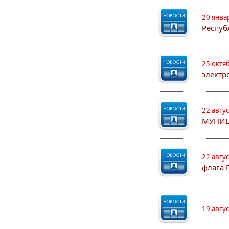
20 янва
Респуб
25 октя
электр
22 авгу
МУНИЦ
22 авгу
флага 
19 авгу