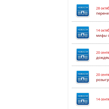
28 октя
перене
14 октя
мифы о
20 сент
дождям
20 сент
розыгр
14 сент