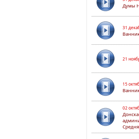
Думы 
31 дека
Ванник
21 нояб
15 октя
Ванни
02 октя
Донска
админи
Средня