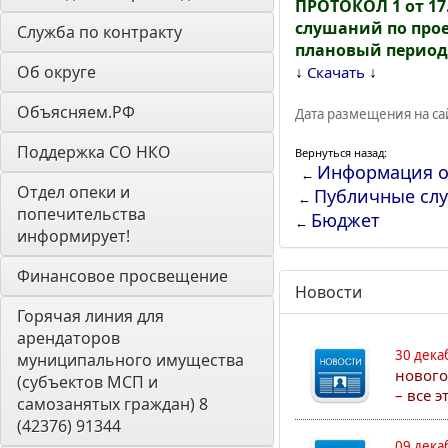
ПРОТОКОЛ 1 от 17
слушаний по прое
Служба по контракту
плановый период 
Об округе
↓
↓
Скачать
Объясняем.РФ
Дата размещения на сай
Поддержка СО НКО
Вернуться назад:
Информация о
←
Отдел опеки и 
Публичные сл
←
попечительства 
Бюджет
←
информирует! 
Финансовое просвещение
Новости
Горячая линия для 
арендаторов 
30 дека
муниципального имущества 
нового
(субъектов МСП и 
– все 
самозанятых граждан) 8 
(42376) 91344
09 дека