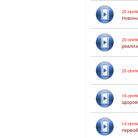
20 сент
Новони
20 сент
реализ
20 сент
16 сент
здоров
14 сент
первой