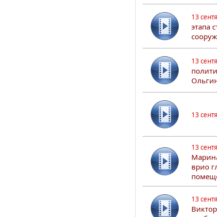
13 сент
этапа 
сооруж
13 сент
полити
Ольгин
13 сент
13 сент
Марина
врио г
помеще
13 сент
Виктор