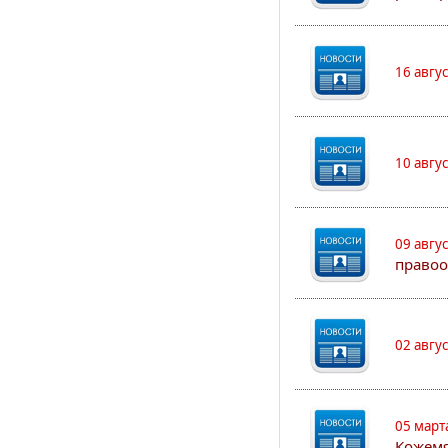
16 авгу
10 авгу
09 авгу
правоо
02 авгу
05 март
Кожем