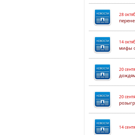
28 октя
перене
14 октя
мифы о
20 сент
дождям
20 сент
розыгр
14 сент