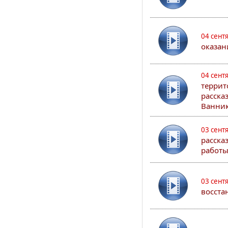
04 сент
оказан
04 сент
террит
расска
Ванник
03 сент
расска
работы
03 сент
восста