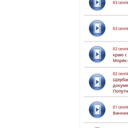
03 сент
03 сент
02 сент
краю с
Моряк
02 сент
Щербак
докуме
Попутн
01 сент
Ванник