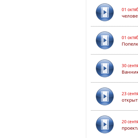
01 октя
челове
01 октя
Попел
30 сент
Ванник
23 сент
открыт
20 сент
проект