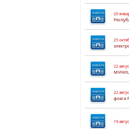
20 янва
Респуб
25 октя
электр
22 авгу
МУНИЦ
22 авгу
флага 
19 авгу