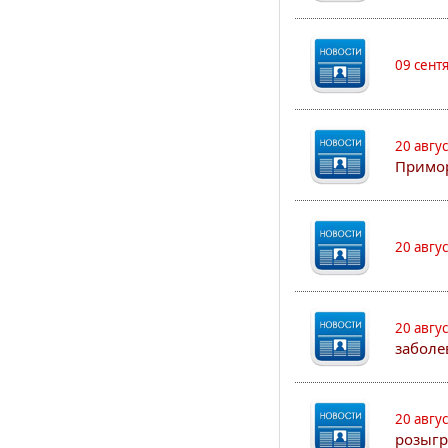
09 сент
20 авгу
Примо
20 авгу
20 авгу
заболе
20 авгу
розыгр