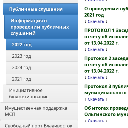
О проведении пу
Публичные слушания
2021 год
Информация о 
↓
↓
Скачать
проведении публичных 
ПРОТОКОЛ 1 Засе
слушаний
отчету об исполн
от 13.04.2022 г.
2022 год
↓
↓
Скачать
2023 год
Протокол 2 засе
отчету об исполн
2024 год
от 13.04.2022 г.
↓
↓
Скачать
2021 год
Протокол 3 публ
Инициативное 
муниципального ра
бюджетирование 
↓
↓
Скачать
Имущественная поддержка 
Об итогах прове
МСП
Ольгинского муни
↓
↓
Скачать
Свободный порт Владивосток