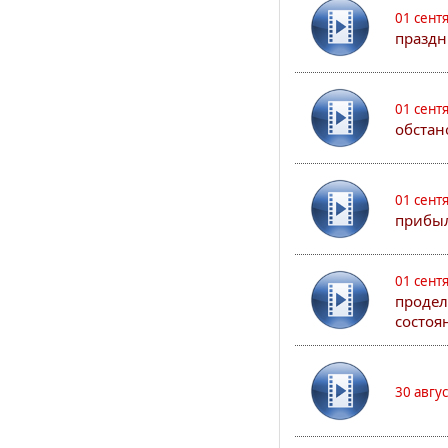
01 сент
праздн
01 сент
обстан
01 сент
прибыл
01 сент
продел
состоя
30 авгу