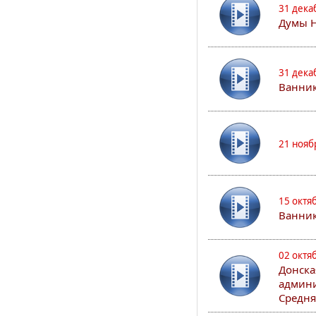
31 дека
Думы 
31 дека
Ванник
21 нояб
15 октя
Ванни
02 октя
Донска
админи
Средня