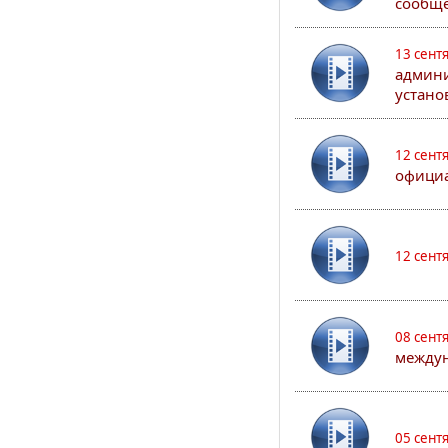
сообще
13 сент
админи
устано
12 сент
официа
12 сент
08 сент
междун
05 сент