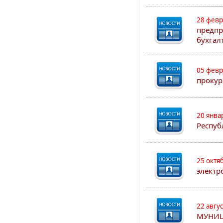
28 февр
предпр
бухгал
05 февр
прокур
20 янва
Респуб
25 октя
электр
22 авгу
МУНИЦ