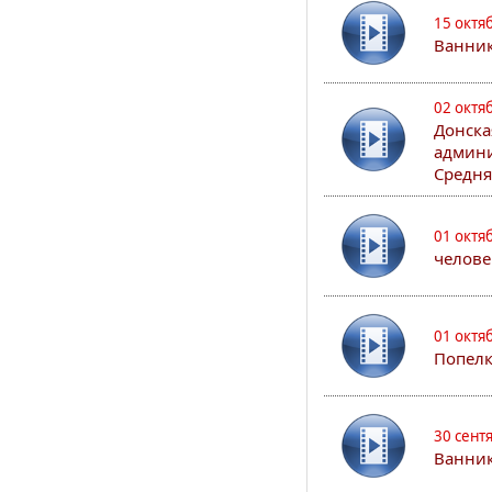
15 октя
Ванни
02 октя
Донска
админи
Средня
01 октя
челове
01 октя
Попел
30 сент
Ванник