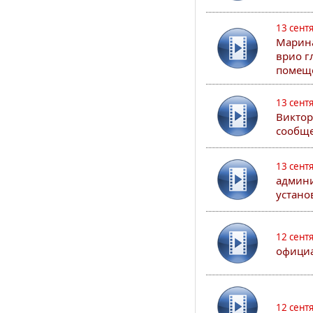
13 сент
Марина
врио г
помеще
13 сент
Виктор
сообще
13 сент
админи
устано
12 сент
официа
12 сент