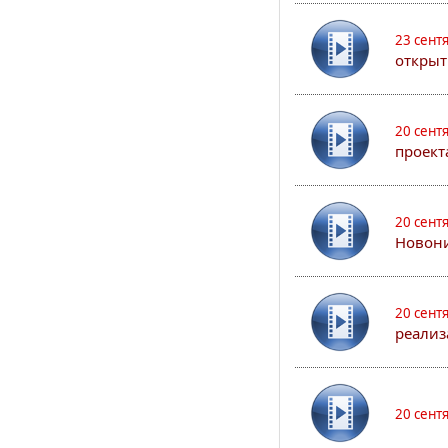
23 сент
открыт
20 сент
проект
20 сент
Новони
20 сент
реализ
20 сент