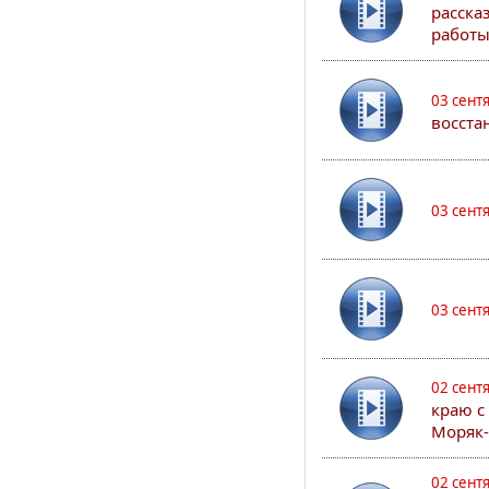
расска
работы
03 сент
восста
03 сент
03 сент
02 сент
краю с
Моряк
02 сент