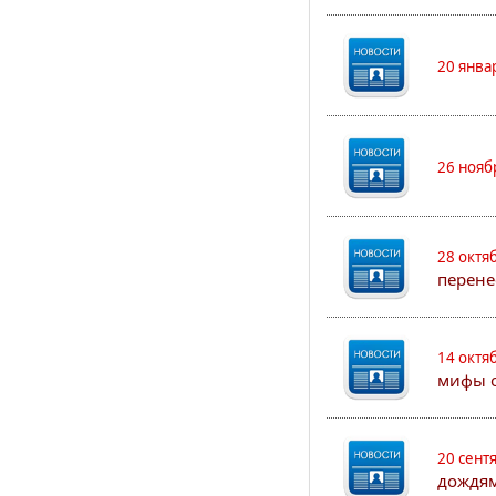
20 янва
26 нояб
28 октя
перене
14 октя
мифы о
20 сент
дождям