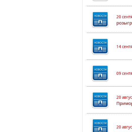
20 сент
розыгр
14 сент
09 сент
20 авгу
Примо
20 авгу