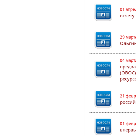
01 апре
отчету
29 март
Ольгин
04 март
предва
(ОВОС)
ресурс
21 февр
россий
01 февр
впервы