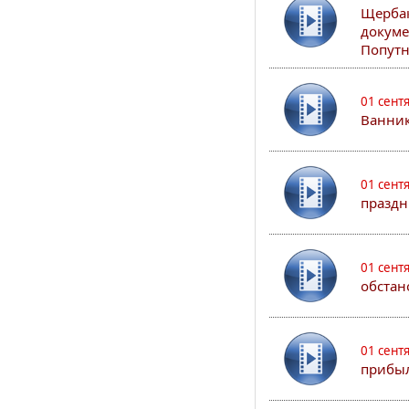
Щербак
докуме
Попутн
01 сент
Ванник
01 сент
праздн
01 сент
обстан
01 сент
прибыл