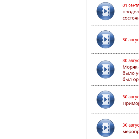
01 сент
продел
состоя
30 авгу
30 авгу
Моряк-
было у
был ор
30 авгу
Примор
30 авгу
меропр