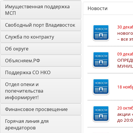
Имущественная поддержка 
Новости
МСП
Свободный порт Владивосток
30 дека
нового
Служба по контракту
– все 
Об округе
09 дека
ОПРЕД
Объясняем.РФ
МУНИЦ
Поддержка СО НКО
Отдел опеки и 
18 нояб
попечительства 
информирует! 
20 октя
Финансовое просвещение
акции 
до 20:
Горячая линия для 
арендаторов 