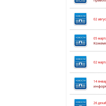
правоо
02 авгу
05 март
Кожем
02 март
14 янва
информ
26 дека