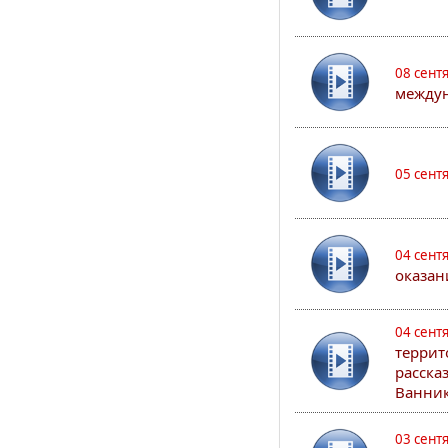
08 сент
междун
05 сент
04 сент
оказан
04 сент
террит
расска
Ванник
03 сент