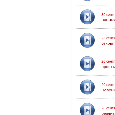
30 сент
Ванник
23 сент
открыт
20 сент
проект
20 сент
Новони
20 сент
реализ