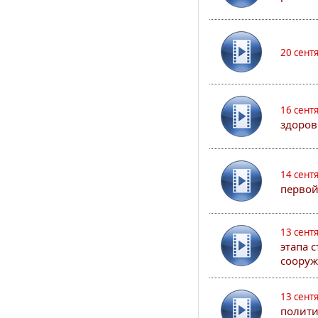
20 сент
16 сент
здоров
14 сент
первой
13 сент
этапа 
сооруж
13 сент
полити