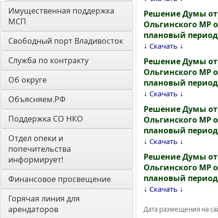
Имущественная поддержка 
Решение Думы от 
МСП
Ольгинского МР о
плановый период 
Свободный порт Владивосток
↓
↓
Скачать
Служба по контракту
Решение Думы от 
Ольгинского МР о
Об округе
плановый период 
↓
↓
Скачать
Объясняем.РФ
Решение Думы от 
Поддержка СО НКО
Ольгинского МР о
плановый период 
Отдел опеки и 
↓
↓
Скачать
попечительства 
Решение Думы от 
информирует! 
Ольгинского МР о
плановый период 
Финансовое просвещение
↓
↓
Скачать
Горячая линия для 
арендаторов 
Дата размещения на сай