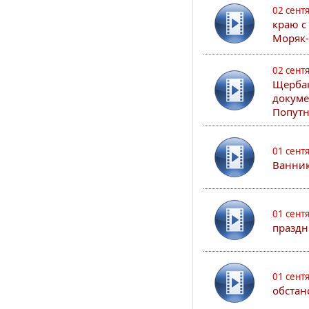
02 сент
краю с
Моряк
02 сент
Щербак
докуме
Попутн
01 сент
Ванник
01 сент
праздн
01 сент
обстан