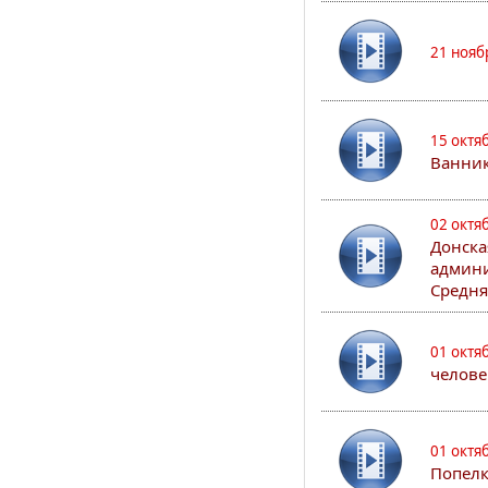
21 нояб
15 октя
Ванни
02 октя
Донска
админи
Средня
01 октя
челове
01 октя
Попел