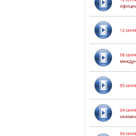
официа
12 сент
08 сент
междун
05 сент
04 сент
оказан
04 сент