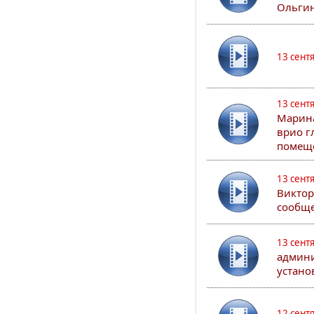
Ольгин
13 сент
13 сент
Марина
врио г
помеще
13 сент
Виктор
сообще
13 сент
админи
устано
12 сент