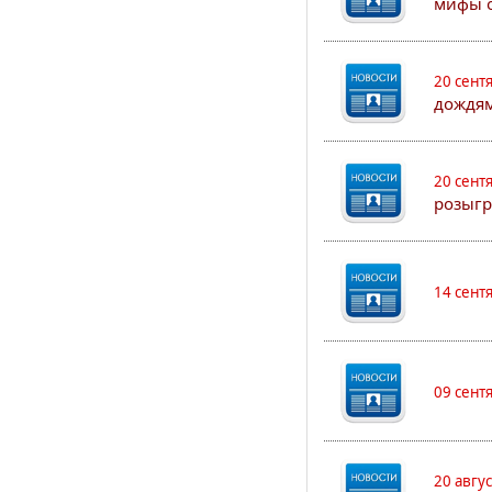
мифы о
20 сент
дождям
20 сент
розыгр
14 сент
09 сент
20 авгу