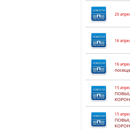
20 апре
16 апре
16 апре
посеще
15 апре
ПОВЫШ
КОРОН
15 апре
ПОВЫШ
КОРОН