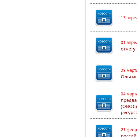
13 апре
01 апре
отчету
29 март
Ольгин
04 март
предва
(ОВОС)
ресурс
21 февр
россий