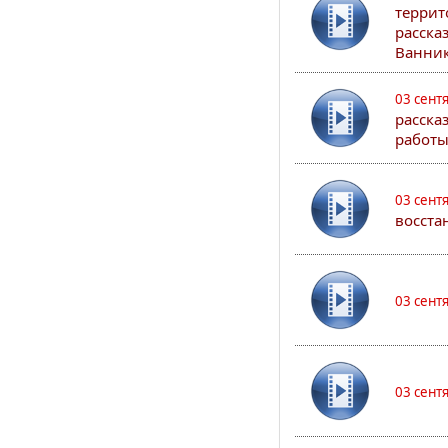
террит
расска
Ванник
03 сент
расска
работы
03 сент
восста
03 сент
03 сент