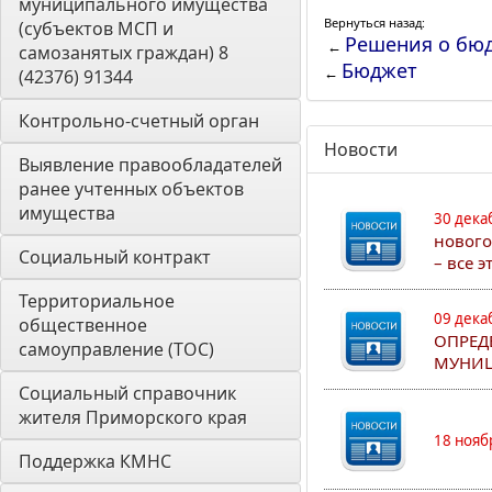
муниципального имущества 
Вернуться назад:
(субъектов МСП и 
Решения о бю
←
самозанятых граждан) 8 
Бюджет
←
(42376) 91344
Контрольно-счетный орган 
Новости
Выявление правообладателей 
ранее учтенных объектов 
имущества
30 дека
нового
Социальный контракт
– все 
Территориальное 
09 дека
общественное 
ОПРЕД
самоуправление (ТОС)
МУНИЦ
Социальный справочник 
жителя Приморского края
18 нояб
Поддержка КМНС