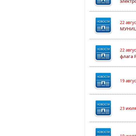
электр
22 авгу
МУНИЦ
22 авгу
флага 
19 авгу
23 июля