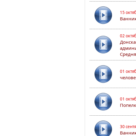
15 октя
Ванни
02 октя
Донска
админи
Средня
01 октя
челове
01 октя
Попел
30 сент
Ванник