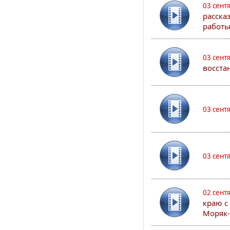
03 сент
расска
работы
03 сент
восста
03 сент
03 сент
02 сент
краю с
Моряк