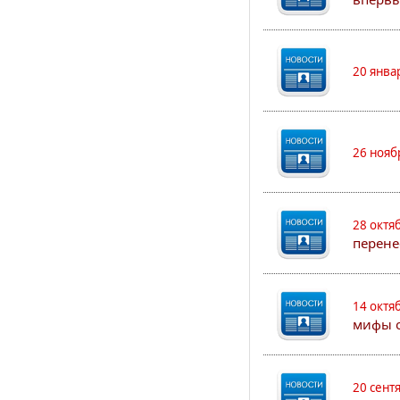
20 янва
26 нояб
28 октя
перене
14 октя
мифы о
20 сент