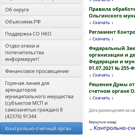
Правила обработ
Об округе
Ольгинского мун
Объясняем.РФ
↓
↓
Скачать
Регламент Контр
Поддержка СО НКО
↓
↓
Скачать
Отдел опеки и 
Федеральный Зако
попечительства 
организации и де
информирует! 
Федерации и муни
01.07.2021 № 255-Ф
Финансовое просвещение
↓
↓
Скачать
Горячая линия для 
Решение Думы от 
арендаторов 
счетном органе 
муниципального имущества 
↓
↓
Скачать
(субъектов МСП и 
самозанятых граждан) 8 
Дата размещения на сай
(42376) 91344
Вернуться назад:
Контрольно-сч
Контрольно-счетный орган 
←