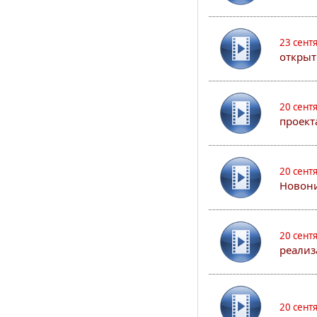
23 сент
открыт
20 сент
проект
20 сент
Новони
20 сент
реализ
20 сент