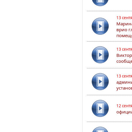
13 сент
Марина
врио г
помеще
13 сент
Виктор
сообще
13 сент
админи
устано
12 сент
официа