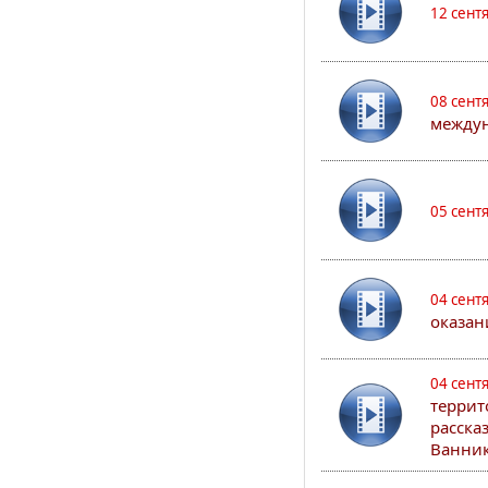
12 сент
08 сент
междун
05 сент
04 сент
оказан
04 сент
террит
расска
Ванник