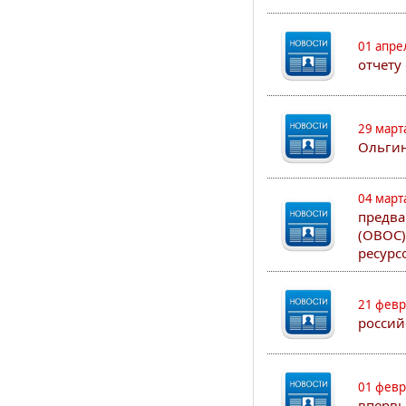
01 апре
отчету
29 март
Ольгин
04 март
предва
(ОВОС)
ресурс
21 февр
россий
01 февр
впервы