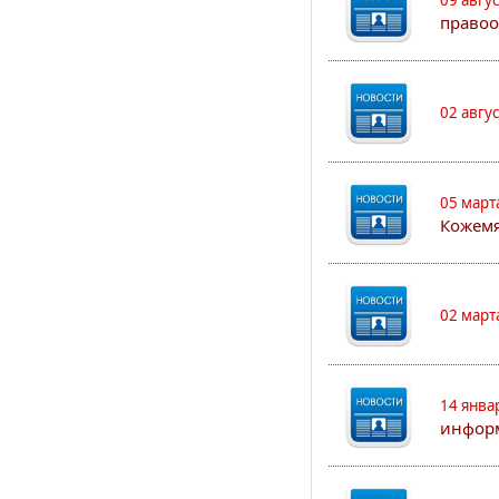
09 авгу
правоо
02 авгу
05 март
Кожем
02 март
14 янва
информ