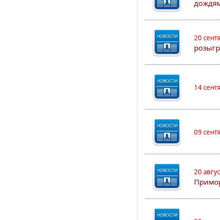
дождям
20 сент
розыгр
14 сент
09 сент
20 авгу
Примо