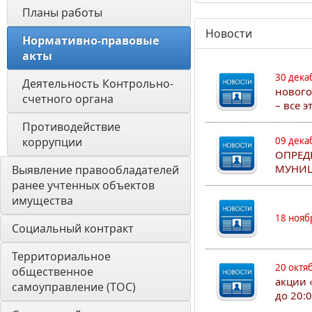
Планы работы
Новости
Нормативно-правовые 
акты
30 дека
Деятельность Контрольно-
нового
счетного органа
– все 
Противодействие 
коррупции
09 дека
ОПРЕД
МУНИЦ
Выявление правообладателей 
ранее учтенных объектов 
имущества
18 нояб
Социальный контракт
Территориальное 
20 октя
общественное 
акции 
самоуправление (ТОС)
до 20: