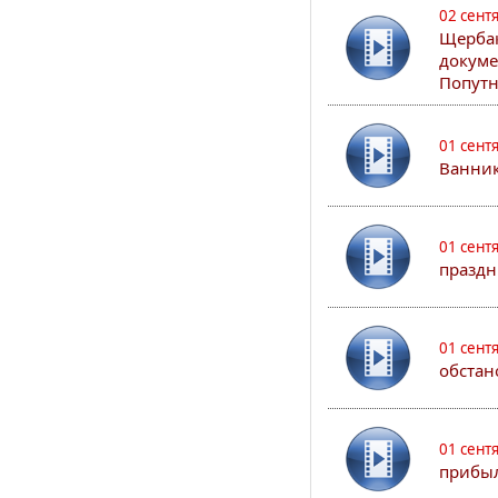
02 сент
Щербак
докуме
Попутн
01 сент
Ванник
01 сент
праздн
01 сент
обстан
01 сент
прибыл