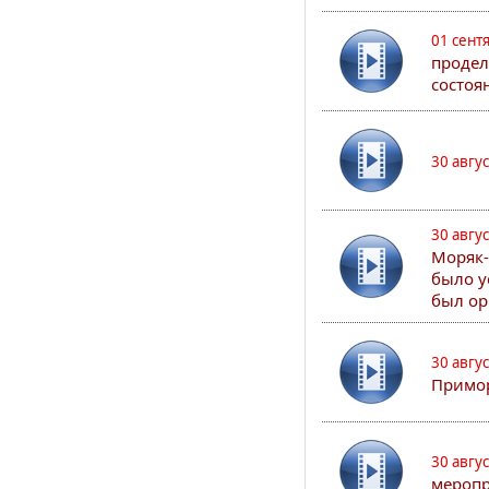
01 сент
продел
состоя
30 авгу
30 авгу
Моряк-
было у
был ор
30 авгу
Примор
30 авгу
меропр