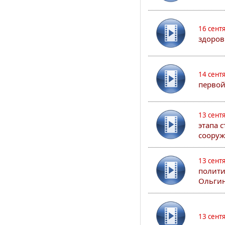
16 сент
здоров
14 сент
первой
13 сент
этапа 
сооруж
13 сент
полити
Ольгин
13 сент