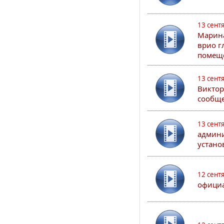
13 сент
Марина
врио г
помеще
13 сент
Виктор
сообще
13 сент
админи
устано
12 сент
официа