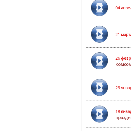
04 апре
21 март
26 февр
Комсом
23 янва
19 янва
праздн