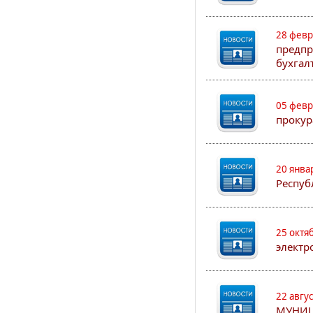
28 февр
предпр
бухгал
05 февр
прокур
20 янва
Респуб
25 октя
электр
22 авгу
МУНИЦ