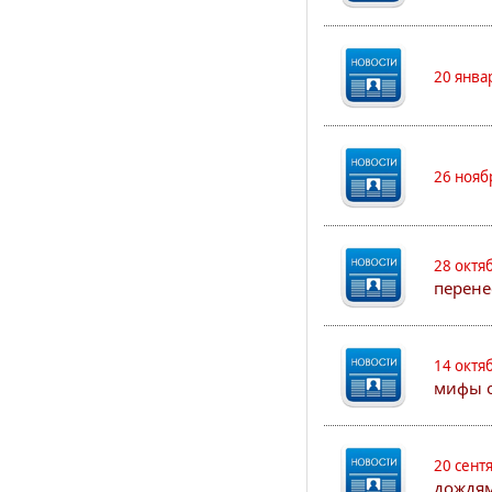
20 янва
26 нояб
28 октя
перене
14 октя
мифы о
20 сент
дождям