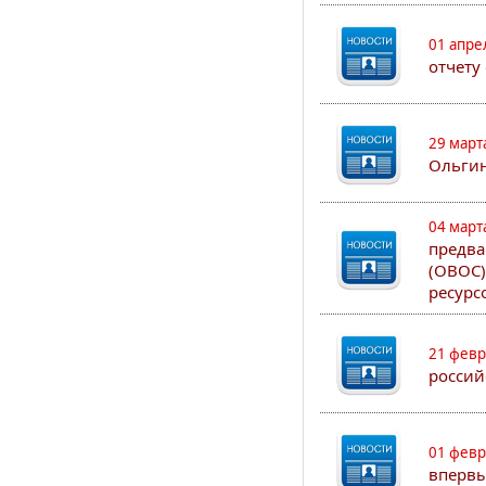
01 апре
отчету
29 март
Ольгин
04 март
предва
(ОВОС)
ресурс
21 февр
россий
01 февр
впервы