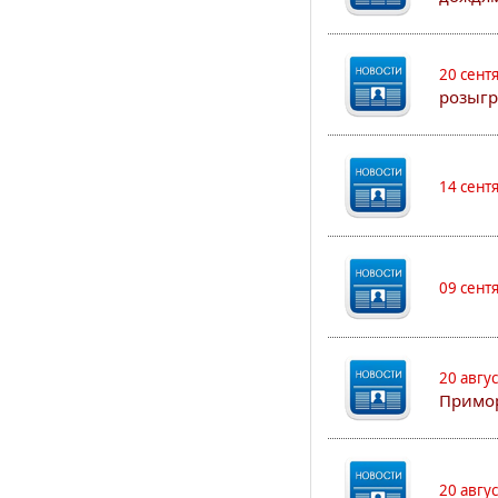
20 сент
розыгр
14 сент
09 сент
20 авгу
Примо
20 авгу