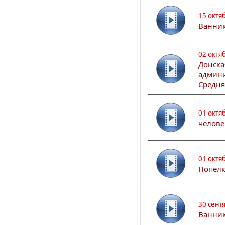
15 октя
Ванни
02 октя
Донска
админи
Средня
01 октя
челове
01 октя
Попел
30 сент
Ванник