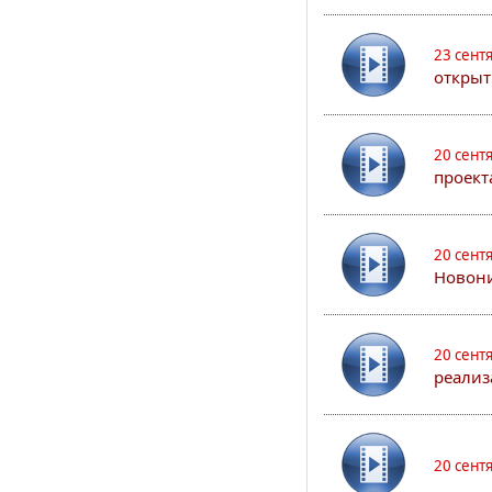
23 сент
открыт
20 сент
проект
20 сент
Новони
20 сент
реализ
20 сент