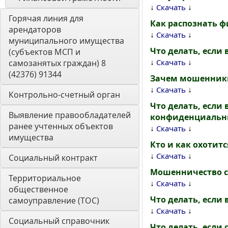
↓
↓
Скачать
Горячая линия для 
Как распознать 
арендаторов 
↓
↓
Скачать
муниципального имущества 
Что делать, есл
(субъектов МСП и 
↓
↓
Скачать
самозанятых граждан) 8 
(42376) 91344
Зачем мошенники
↓
↓
Скачать
Контрольно-счетный орган 
Что делать, если 
Выявление правообладателей 
конфиденциальн
ранее учтенных объектов 
↓
↓
Скачать
имущества
Кто и как охоти
↓
↓
Скачать
Социальный контракт
Мошенничество с
Территориальное 
↓
↓
Скачать
общественное 
Что делать, если 
самоуправление (ТОС)
↓
↓
Скачать
Социальный справочник 
Что делать, если