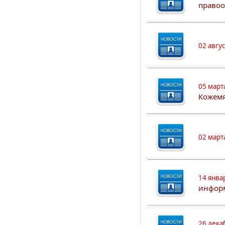
правоо
02 авгу
05 март
Кожем
02 март
14 янва
информ
26 дека