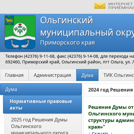
Ольгинский
муниципальный окр
Приморского края
Телефон (42376) 9-11-68, факс (42376) 9-14-08, для перехода
692460, Приморский край, Ольгинский район, пгт Ольга, ул. 
Главная
Администрация
Дума
ТИК Ольгинс
Дума
2024 год Решени
Нормативные правовые 
Решение Думы от
акты
Ольгинского муни
2025 год Решения Думы 
структуры админ
Ольгинского 
края»"
муниципального округа 
↓
↓
Скачать