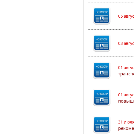
05 авгу
03 авгу
01 авгу
трансп
01 авгу
повыш
31 июля
рекоме