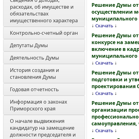
Сведения о доходах, 
Решение Думы от 
расходах, об имуществе и 
осуществлении м
обязательствах 
муниципального 
имущественного характера
↓
↓
Скачать
Контрольно-счетный орган
Решение Думы от 
конкурсе на зам
Депутаты Думы
включение в кадр
муниципального о
Деятельность Думы
↓
↓
Скачать
История создания и 
Решение Думы от 
становления Думы 
подготовки и ут
проектирования 
Годовая отчетность 
↓
↓
Скачать
Информация о законах 
Решение Думы от 
Приморского края
организации про
профессионально
О начале выдвижения 
самоуправления, 
кандидатур на замещение 
↓
↓
Скачать
должности председателя и 