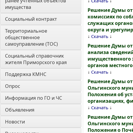
ранее учтенных объектов 
↓
↓
Скачать
имущества
Решение Думы от 
комиссиях по со
Социальный контракт
служащих органо
округа и урегул
Территориальное 
↓
↓
Скачать
общественное 
самоуправление (ТОС)
Решение Думы от 
анализа сведений
Социальный справочник 
имущественного 
жителя Приморского края
органов местног
↓
↓
Скачать
Поддержка КМНС
Решение Думы от
Опрос
Ольгинского муни
Положения об ус
Информация по ГО и ЧС
организациях, фи
↓
↓
Скачать
Объявления
Решение Думы от
Новости
Ольгинского муни
Положения о Поч