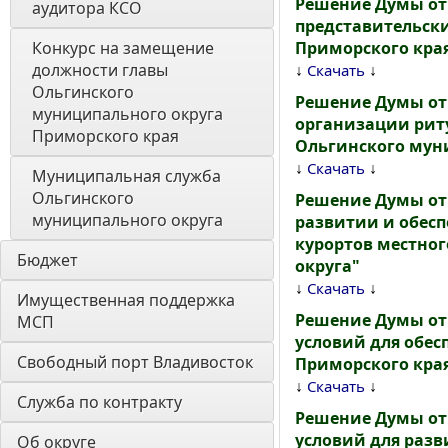
Решение Думы от 
аудитора КСО
представительск
Конкурс на замещение 
Приморского кра
должности главы 
↓
↓
Скачать
Ольгинского 
Решение Думы от 
муниципального округа 
организации риту
Приморского края
Ольгинского мун
↓
↓
Скачать
Муниципальная служба 
Ольгинского 
Решение Думы от 
муниципального округа
развитии и обес
курортов местно
Бюджет
округа"
↓
↓
Скачать
Имущественная поддержка 
Решение Думы от 
МСП
условий для обе
Свободный порт Владивосток
Приморского края
↓
↓
Скачать
Служба по контракту
Решение Думы от 
условий для разв
Об округе