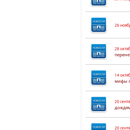
26 нояб
28 октя
перене
14 октя
мифы о
20 сент
дождям
20 сент