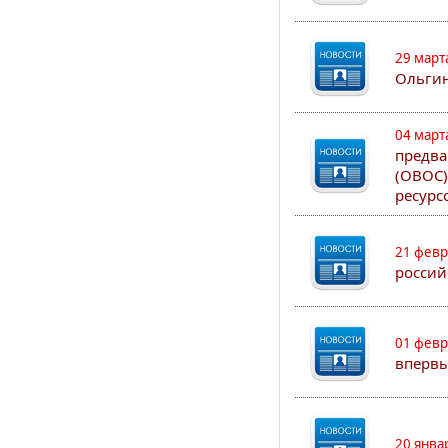
29 март
Ольгин
04 март
предва
(ОВОС)
ресурс
21 февр
россий
01 февр
впервы
20 янва