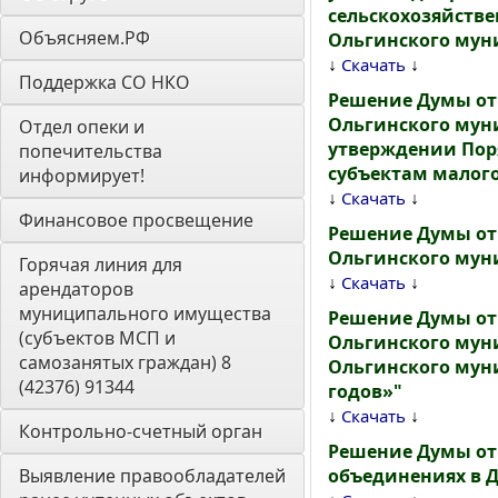
сельскохозяйстве
Объясняем.РФ
Ольгинского мун
↓
↓
Скачать
Поддержка СО НКО
Решение Думы от
Ольгинского муни
Отдел опеки и 
утверждении Пор
попечительства 
субъектам малого
информирует! 
↓
↓
Скачать
Финансовое просвещение
Решение Думы от 
Ольгинского мун
Горячая линия для 
↓
↓
Скачать
арендаторов 
муниципального имущества 
Решение Думы от
(субъектов МСП и 
Ольгинского муни
самозанятых граждан) 8 
Ольгинского муни
(42376) 91344
годов»"
↓
↓
Скачать
Контрольно-счетный орган 
Решение Думы от 
Выявление правообладателей 
объединениях в 