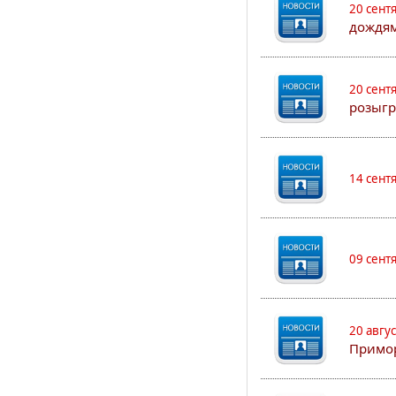
20 сент
дождям
20 сент
розыгр
14 сент
09 сент
20 авгу
Примо