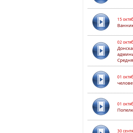
15 октя
Ванни
02 октя
Донска
админи
Средня
01 октя
челове
01 октя
Попел
30 сент