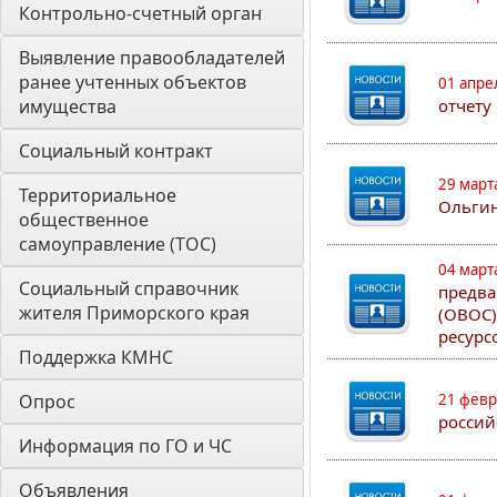
Контрольно-счетный орган 
Выявление правообладателей 
ранее учтенных объектов 
01 апре
имущества
отчету
Социальный контракт
29 март
Территориальное 
Ольгин
общественное 
самоуправление (ТОС)
04 март
Социальный справочник 
предва
жителя Приморского края
(ОВОС)
ресурс
Поддержка КМНС
Опрос
21 февр
россий
Информация по ГО и ЧС
Объявления