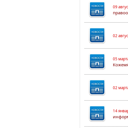
09 авгу
правоо
02 авгу
05 март
Кожем
02 март
14 янва
информ