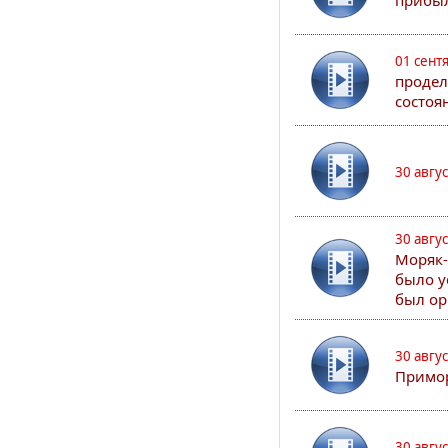
прибыл
01 сент
продел
состоя
30 авгу
30 авгу
Моряк-
было у
был ор
30 авгу
Примор
30 авгу