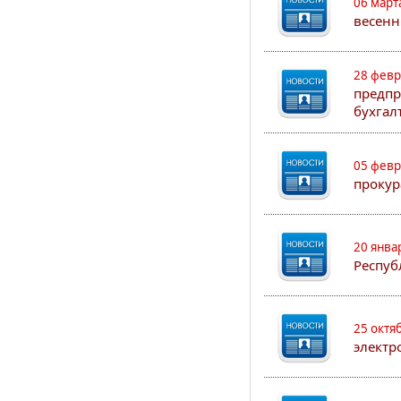
06 март
весенн
28 февр
предпр
бухгал
05 февр
прокур
20 янва
Респуб
25 октя
электр