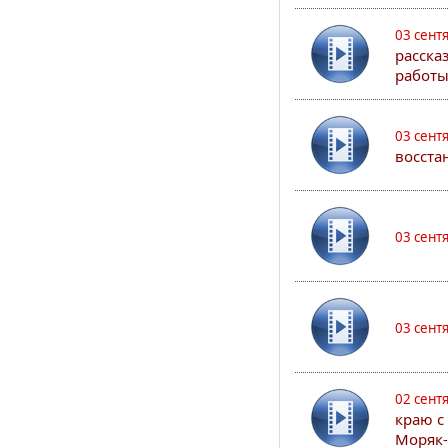
03 сент
расска
работы
03 сент
восста
03 сент
03 сент
02 сент
краю с
Моряк