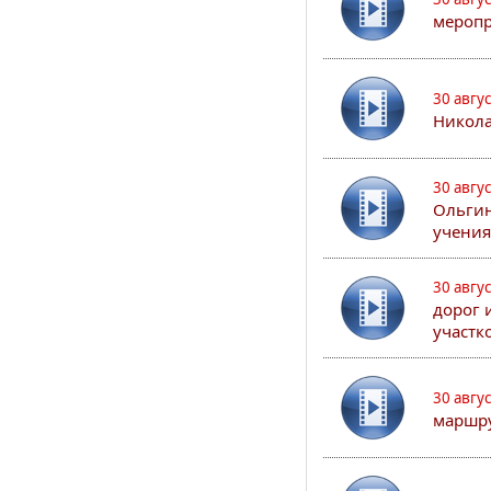
меропр
30 авгу
Никола
30 авгу
Ольгин
учения
30 авгу
дорог 
участк
30 авгу
маршру