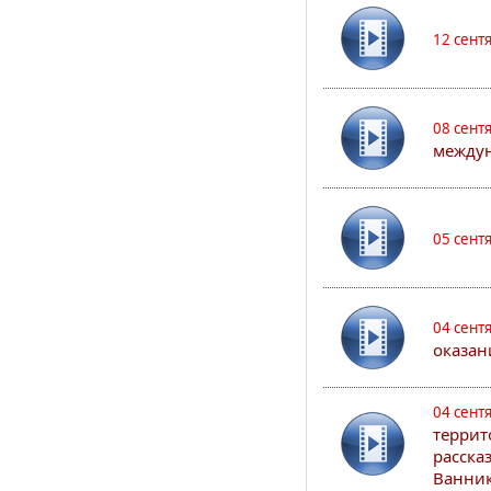
12 сент
08 сент
междун
05 сент
04 сент
оказан
04 сент
террит
расска
Ванник