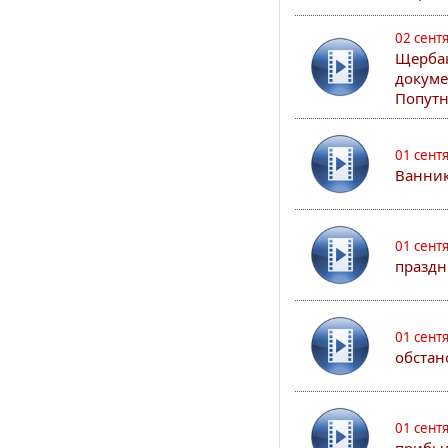
02 сент
Щербак
докуме
Попутн
01 сент
Ванник
01 сент
праздн
01 сент
обстан
01 сент