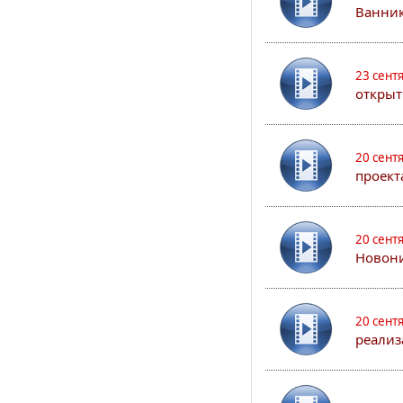
Ванник
23 сент
открыт
20 сент
проект
20 сент
Новони
20 сент
реализ