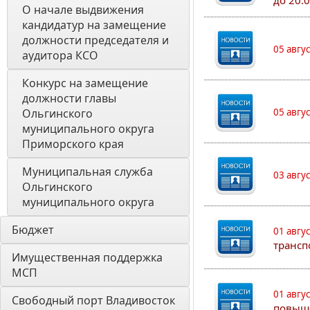
до 20:
О начале выдвижения 
кандидатур на замещение 
должности председателя и 
05 авгу
аудитора КСО
Конкурс на замещение 
должности главы 
Ольгинского 
05 авгу
муниципального округа 
Приморского края
Муниципальная служба 
03 авгу
Ольгинского 
муниципального округа
Бюджет
01 авгу
трансп
Имущественная поддержка 
МСП
01 авгу
Свободный порт Владивосток
повыш