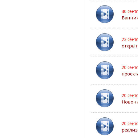
30 сент
Ванник
23 сент
открыт
20 сент
проект
20 сент
Новони
20 сент
реализ