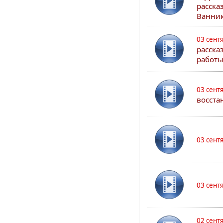
расска
Ванник
03 сент
расска
работы
03 сент
восста
03 сент
03 сент
02 сент