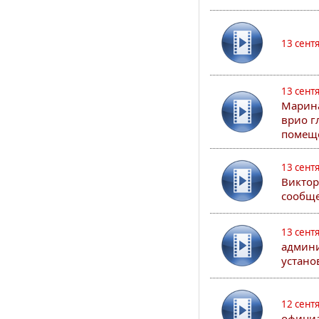
13 сент
13 сент
Марина
врио г
помеще
13 сент
Виктор
сообще
13 сент
админи
устано
12 сент
официа