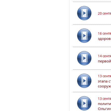
20 сент
16 сент
здоров
14 сент
первой
13 сент
этапа 
сооруж
13 сент
полити
Ольгин