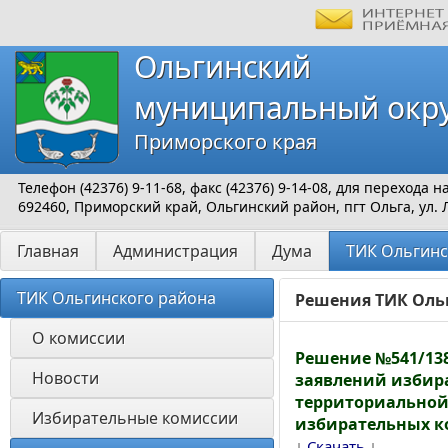
Ольгинский
муниципальный окр
Приморского края
Телефон (42376) 9-11-68, факс (42376) 9-14-08, для перехода
692460, Приморский край, Ольгинский район, пгт Ольга, ул. 
Главная
Администрация
Дума
ТИК Ольгинс
ТИК Ольгинского района
Решения ТИК Ольг
О комиссии 
Решение №541/138
Новости
заявлений избира
территориальной
Избирательные комиссии 
избирательных ко
↓
↓
Скачать