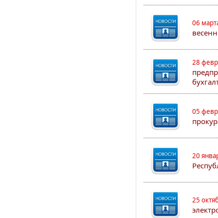
06 март
весенн
28 февр
предпр
бухгал
05 февр
прокур
20 янва
Респуб
25 октя
электр