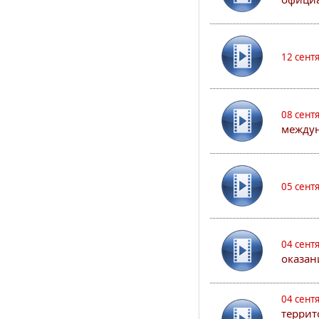
12 сент
08 сент
междун
05 сент
04 сент
оказан
04 сент
террит