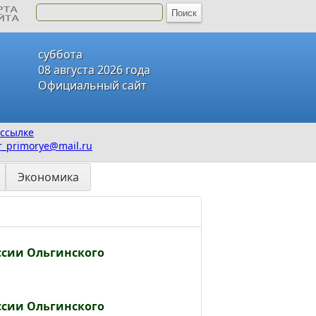
суббота
08 августа 2026 года
Официальный сайт
ссылке
_primorye@mail.ru
Экономика
ссии Ольгинского
ссии Ольгинского