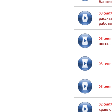
Ванник
03 сент
расска
работы
03 сент
восста
03 сент
03 сент
02 сент
краю с