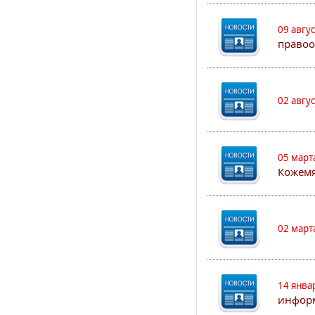
09 авгу
правоо
02 авгу
05 март
Кожем
02 март
14 янва
информ