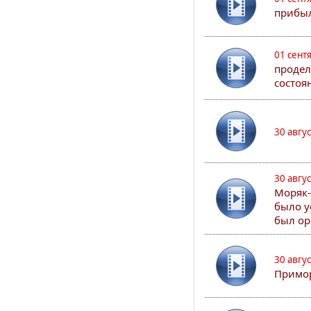
прибыл
01 сент
продел
состоя
30 авгу
30 авгу
Моряк-
было у
был ор
30 авгу
Примор