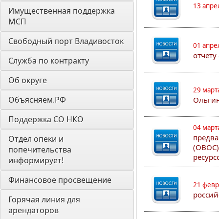
13 апре
Имущественная поддержка 
МСП
Свободный порт Владивосток
01 апре
отчету
Служба по контракту
Об округе
29 март
Объясняем.РФ
Ольгин
Поддержка СО НКО
04 март
предва
Отдел опеки и 
(ОВОС)
попечительства 
ресурс
информирует! 
Финансовое просвещение
21 февр
россий
Горячая линия для 
арендаторов 