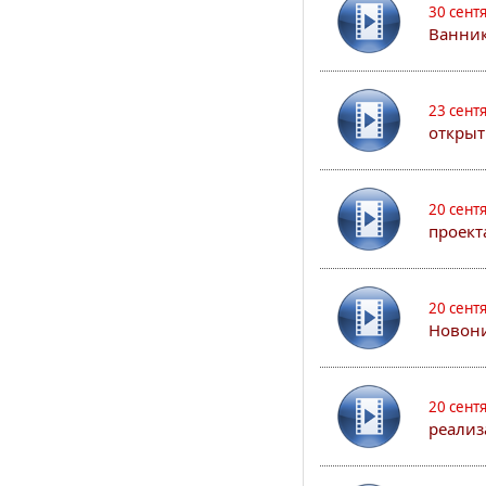
30 сент
Ванник
23 сент
открыт
20 сент
проект
20 сент
Новони
20 сент
реализ