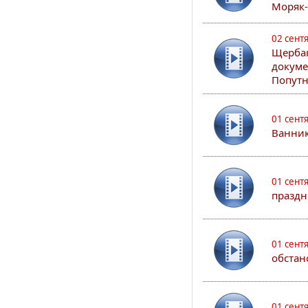
Моряк
02 сент
Щербак
докуме
Попутн
01 сент
Ванник
01 сент
праздн
01 сент
обстан
01 сент