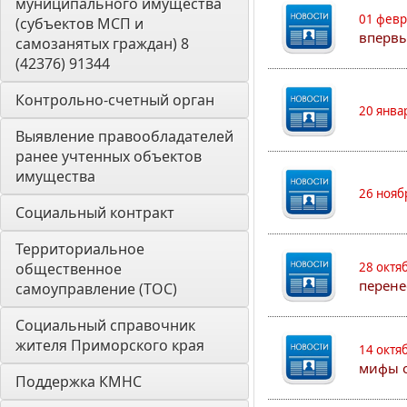
муниципального имущества 
01 февр
(субъектов МСП и 
впервы
самозанятых граждан) 8 
(42376) 91344
Контрольно-счетный орган 
20 янва
Выявление правообладателей 
ранее учтенных объектов 
имущества
26 нояб
Социальный контракт
Территориальное 
общественное 
28 октя
перене
самоуправление (ТОС)
Социальный справочник 
жителя Приморского края
14 октя
мифы о
Поддержка КМНС