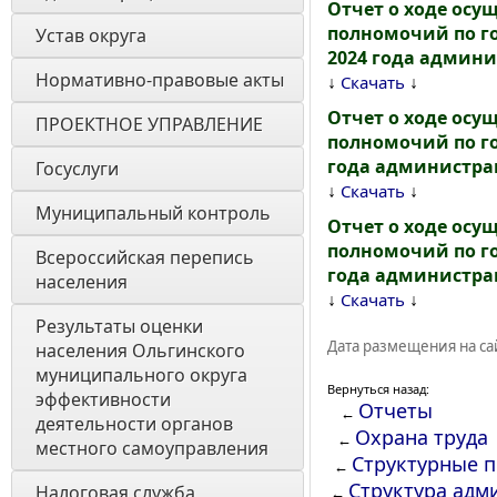
Отчет о ходе осу
полномочий по го
Устав округа
2024 года админ
Нормативно-правовые акты
↓
↓
Скачать
Отчет о ходе осу
ПРОЕКТНОЕ УПРАВЛЕНИЕ
полномочий по го
года администра
Госуслуги
↓
↓
Скачать
Муниципальный контроль
Отчет о ходе осу
полномочий по го
Всероссийская перепись 
года администра
населения
↓
↓
Скачать
Результаты оценки 
Дата размещения на сай
населения Ольгинского 
муниципального округа 
Вернуться назад:
эффективности 
Отчеты
←
деятельности органов 
Охрана труда
←
местного самоуправления 
Структурные 
←
Структура адм
Налоговая служба
←