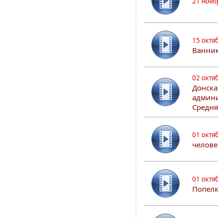
21 нояб
15 октя
Ванни
02 октя
Донска
админи
Средня
01 октя
челове
01 октя
Попел