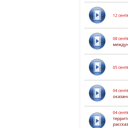
12 сент
08 сент
междун
05 сент
04 сент
оказан
04 сент
террит
расска