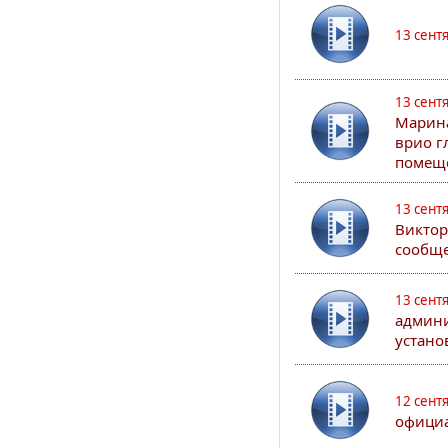
13 сент
13 сент
Марина
врио г
помеще
13 сент
Виктор
сообще
13 сент
админи
устано
12 сент
официа