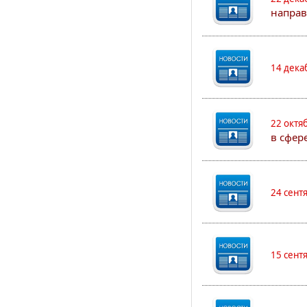
направ
14 дека
22 октя
в сфер
24 сент
15 сент