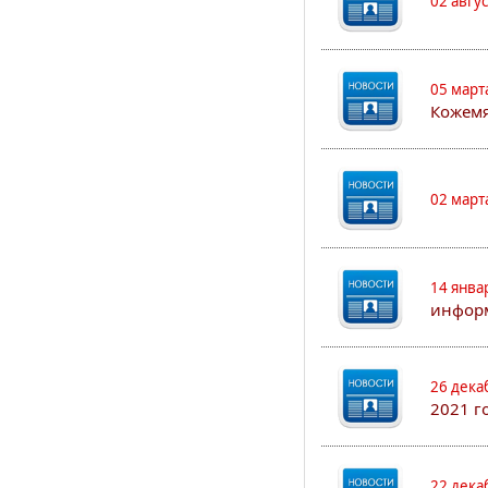
02 авгу
05 март
Кожем
02 март
14 янва
информ
26 дека
2021 г
22 дека