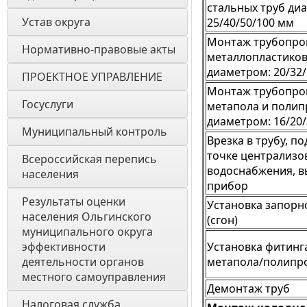
стальных труб ди
Устав округа
25/40/50/100 мм
Монтаж трубопро
Нормативно-правовые акты
металлопластиков
диаметром: 20/32
ПРОЕКТНОЕ УПРАВЛЕНИЕ
Монтаж трубопро
Госуслуги
метапола и поли
диаметром: 16/20/
Муниципальный контроль
Врезка в трубу, п
точке централизо
Всероссийская перепись 
водоснабжения, в
населения
прибор
Результаты оценки 
Установка запорн
населения Ольгинского 
(сгон)
муниципального округа 
эффективности 
Установка фитинга
деятельности органов 
метапола/полипр
местного самоуправления 
Демонтаж труб
Налоговая служба