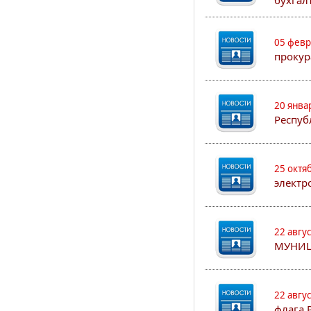
бухгал
05 февр
прокур
20 янва
Респуб
25 октя
электр
22 авгу
МУНИЦ
22 авгу
флага 