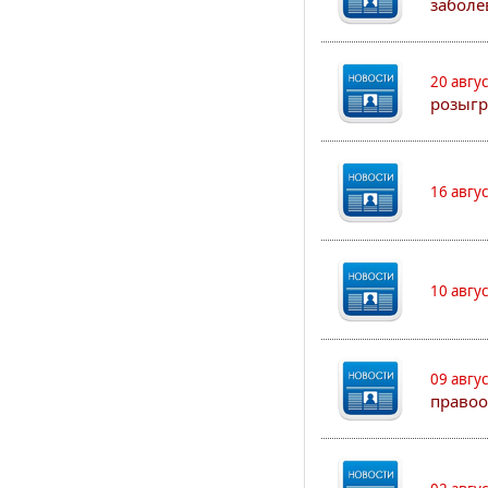
заболе
20 авгу
розыгр
16 авгу
10 авгу
09 авгу
правоо