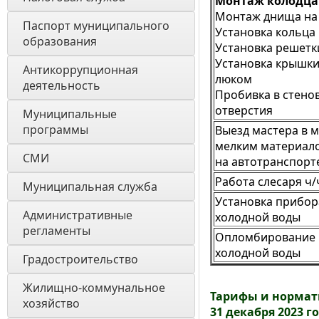
Монтаж колодца
Монтаж днища на
Паспорт муниципального 
Установка кольца
образования 
Установка решетк
Установка крышки
Антикоррупционная 
люком
деятельность
Пробивка в стено
отверстия
Муниципальные 
программы
Выезд мастера в м
мелким материало
СМИ
на автотранспорт
Работа слесаря ч/
Муниципальная служба
Установка прибор
Административные 
холодной воды
регламенты
Опломбирование 
холодной воды
Градостроительство
Жилищно-коммунальное 
Тарифы и нормати
хозяйство
31 декабря 2023 г