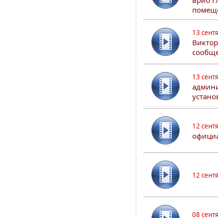
врио г
помеще
13 сент
Виктор
сообще
13 сент
админи
устано
12 сент
официа
12 сент
08 сент