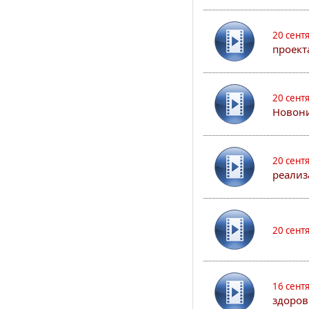
20 сент
проект
20 сент
Новони
20 сент
реализ
20 сент
16 сент
здоров