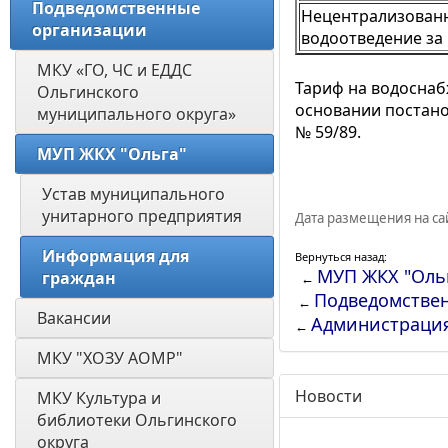
Подведомственные 
Нецентрализован
организации
водоотведение за 
МКУ «ГО, ЧС и ЕДДС 
Тариф на водоснабж
Ольгинского 
основании постано
муниципального округа»
№ 59/89.
МУП ЖКХ "Ольга"
Устав муниципального 
унитарного предприятия 
Дата размещения на сай
Информация для 
Вернуться назад:
МУП ЖКХ "Оль
граждан
←
Подведомстве
←
Вакансии
Администраци
←
МКУ "ХОЗУ АОМР"
Новости
МКУ Культура и 
библиотеки Ольгинского 
округа