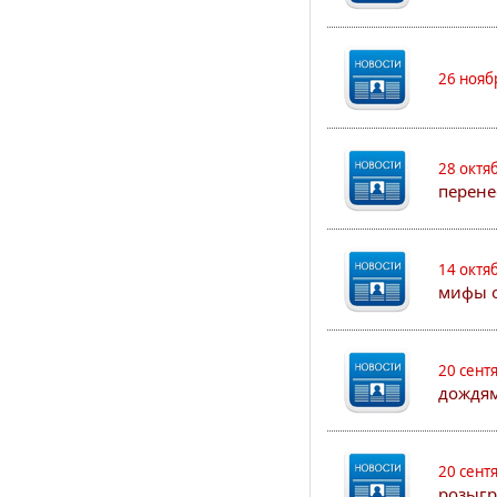
26 нояб
28 октя
перене
14 октя
мифы о
20 сент
дождям
20 сент
розыгр