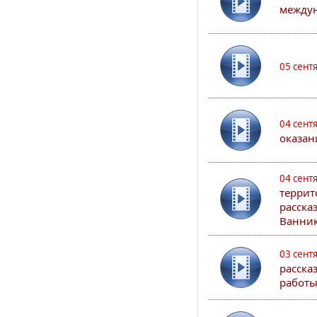
междун
05 сент
04 сент
оказан
04 сент
террит
расска
Ванник
03 сент
расска
работы