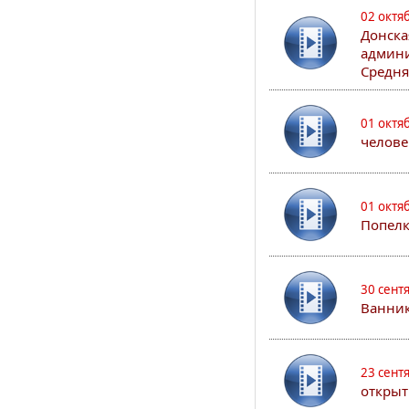
02 октя
Донска
админи
Средня
01 октя
челове
01 октя
Попел
30 сент
Ванник
23 сент
открыт