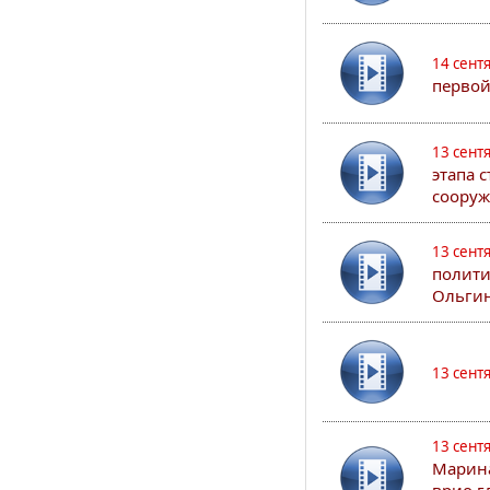
14 сент
первой
13 сент
этапа 
сооруж
13 сент
полити
Ольгин
13 сент
13 сент
Марина