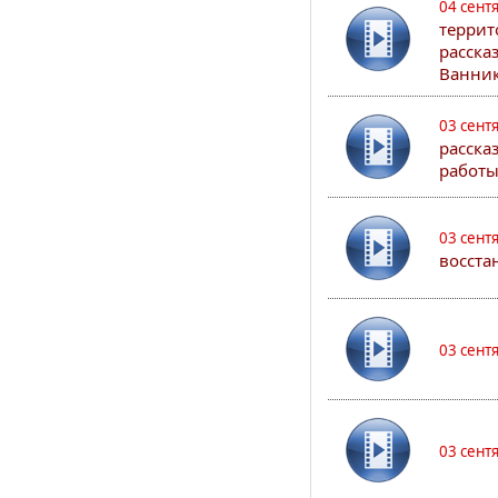
04 сент
террит
расска
Ванник
03 сент
расска
работы
03 сент
восста
03 сент
03 сент