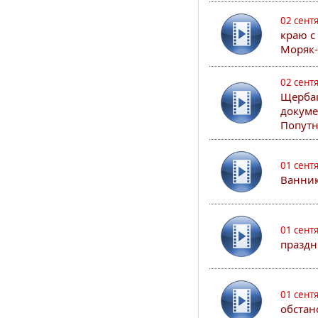
02 сент
краю с
Моряк
02 сент
Щербак
докуме
Попутн
01 сент
Ванник
01 сент
праздн
01 сент
обстан