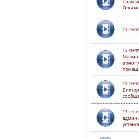
полити
Ольгин
13 сент
13 сент
Марина
врио г
помеще
13 сент
Виктор
сообще
13 сент
админи
устано