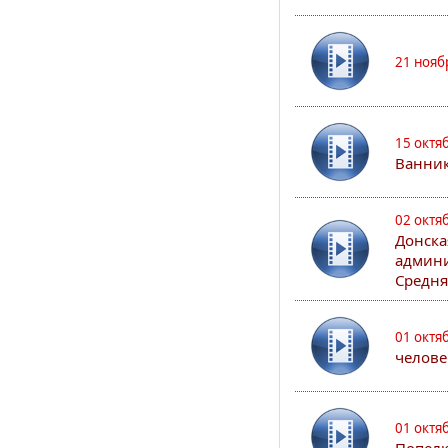
21 нояб
15 октя
Ванни
02 октя
Донска
админи
Средня
01 октя
челове
01 октя