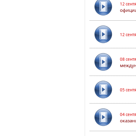
12 сент
официа
12 сент
08 сент
междун
05 сент
04 сент
оказан