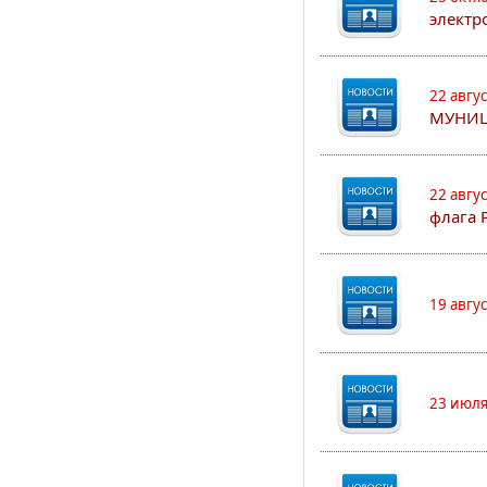
электр
22 авгу
МУНИЦ
22 авгу
флага 
19 авгу
23 июля