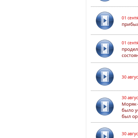
01 сент
прибыл
01 сент
продел
состоя
30 авгу
30 авгу
Моряк-
было у
был ор
30 авгу