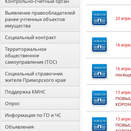
Контрольно-счетный орган 
Выявление правообладателей 
20 апре
ранее учтенных объектов 
имущества
Социальный контракт
16 апре
Территориальное 
общественное 
самоуправление (ТОС)
16 апре
Социальный справочник 
посеще
жителя Приморского края
Поддержка КМНС
15 апре
ПОВЫШ
Опрос
КОРОН
Информация по ГО и ЧС
15 апре
ПОВЫШ
Объявления
КОРОН