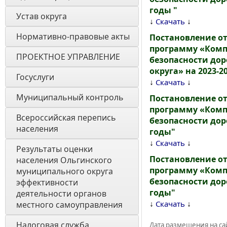
годы "
Устав округа
↓
↓
Скачать
Нормативно-правовые акты
Постановление от
программу «Комп
ПРОЕКТНОЕ УПРАВЛЕНИЕ
безопасности до
округа» на 2023-2
Госуслуги
↓
↓
Скачать
Муниципальный контроль
Постановление от
программу «Комп
Всероссийская перепись 
безопасности дор
населения
годы"
↓
↓
Скачать
Результаты оценки 
Постановление от
населения Ольгинского 
программу «Комп
муниципального округа 
безопасности дор
эффективности 
годы"
деятельности органов 
↓
↓
Скачать
местного самоуправления 
Налоговая служба
Дата размещения на сай