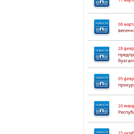
11 март
06 март
весенн
28 февр
предпр
бухгал
05 февр
прокур
20 янва
Респуб
25 октя