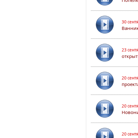
Попел
30 сент
Ванник
23 сент
открыт
20 сент
проект
20 сент
Новони
20 сент