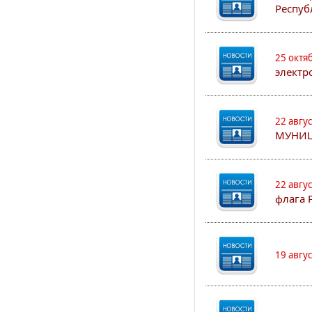
Респуб
25 октя
электр
22 авгу
МУНИЦ
22 авгу
флага 
19 авгу