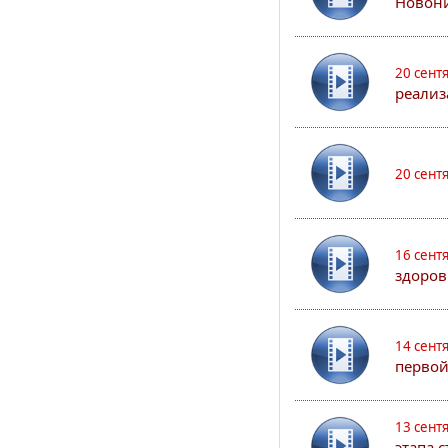
Новони
20 сент
реализ
20 сент
16 сент
здоров
14 сент
первой
13 сент
этапа 