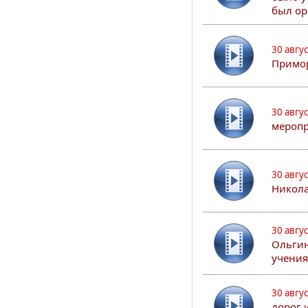
был ор
30 авгу
Примор
30 авгу
меропр
30 авгу
Никола
30 авгу
Ольгин
учения
30 авгу
дорог 