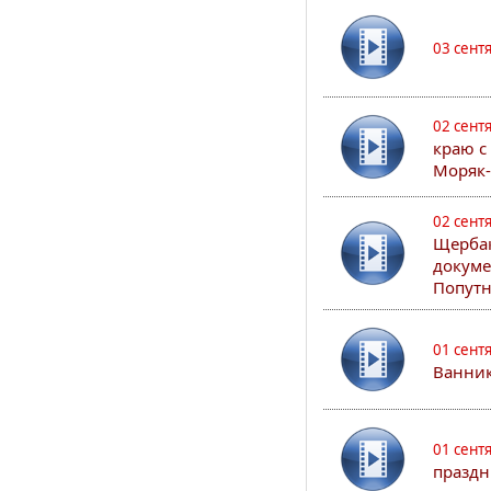
03 сент
02 сент
краю с
Моряк
02 сент
Щербак
докуме
Попутн
01 сент
Ванник
01 сент
праздн