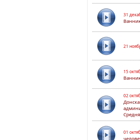
31 дека
Ванник
21 нояб
15 октя
Ванни
02 октя
Донска
админи
Средня
01 октя
челове