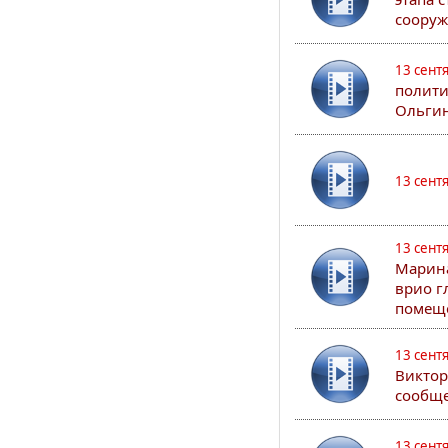
сооруж
13 сент
полити
Ольгин
13 сент
13 сент
Марина
врио г
помеще
13 сент
Виктор
сообще
13 сент