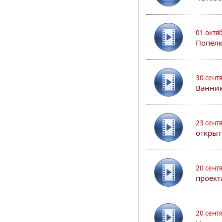
01 октя
Попел
30 сент
Ванник
23 сент
открыт
20 сент
проект
20 сент