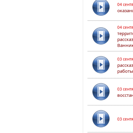
04 сент
оказан
04 сент
террит
расска
Ванник
03 сент
расска
работы
03 сент
восста
03 сент