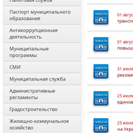
Налоговая служба
Паспорт муниципального 
01 авгу
образования 
трансп
Антикоррупционная 
деятельность
01 авгу
повыш
Муниципальные 
программы
СМИ
31 июля
рекоме
Муниципальная служба
Административные 
25 июля
регламенты
едино
Градостроительство
Жилищно-коммунальное 
25 июля
хозяйство
на Укр