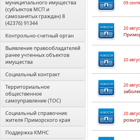
муниципального имущества 
09 сент
(субъектов МСП и 
самозанятых граждан) 8 
(42376) 91344
20 авгу
Примо
Контрольно-счетный орган 
Выявление правообладателей 
ранее учтенных объектов 
20 авгу
имущества
Социальный контракт
20 авгу
Территориальное 
заболе
общественное 
самоуправление (ТОС)
Социальный справочник 
20 авгу
жителя Приморского края
розыгр
Поддержка КМНС