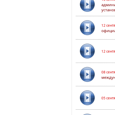
админи
устано
12 сент
официа
12 сент
08 сент
междун
05 сент