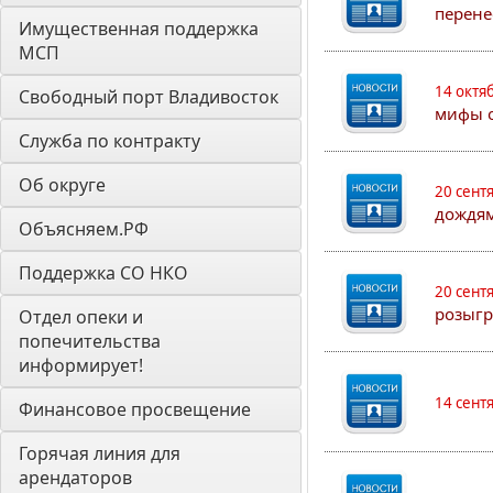
перене
Имущественная поддержка 
МСП
14 октя
Свободный порт Владивосток
мифы о
Служба по контракту
Об округе
20 сент
дождям
Объясняем.РФ
Поддержка СО НКО
20 сент
розыгр
Отдел опеки и 
попечительства 
информирует! 
14 сент
Финансовое просвещение
Горячая линия для 
арендаторов 