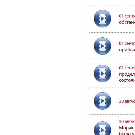
01 сент
обстан
01 сент
прибыл
01 сент
продел
состоя
30 авгу
30 авгу
Моряк-
было у