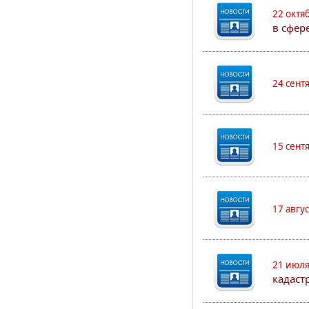
22 октя
в сфер
24 сент
15 сент
17 авгу
21 июля
кадаст