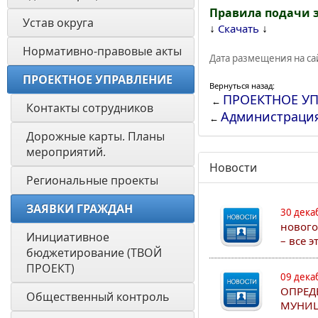
Правила подачи 
Устав округа
↓
↓
Скачать
Нормативно-правовые акты
Дата размещения на сай
ПРОЕКТНОЕ УПРАВЛЕНИЕ
Вернуться назад:
ПРОЕКТНОЕ У
←
Контакты сотрудников 
Администраци
←
Дорожные карты. Планы 
мероприятий. 
Новости
Региональные проекты 
ЗАЯВКИ ГРАЖДАН
30 дека
нового
Инициативное 
– все 
бюджетирование (ТВОЙ 
ПРОЕКТ)
09 дека
ОПРЕД
Общественный контроль
МУНИЦ