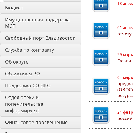
13 апре
Бюджет
Имущественная поддержка 
МСП
01 апре
отчету
Свободный порт Владивосток
Служба по контракту
29 март
Ольгин
Об округе
Объясняем.РФ
04 март
предва
Поддержка СО НКО
(ОВОС)
ресурс
Отдел опеки и 
попечительства 
информирует! 
21 февр
россий
Финансовое просвещение