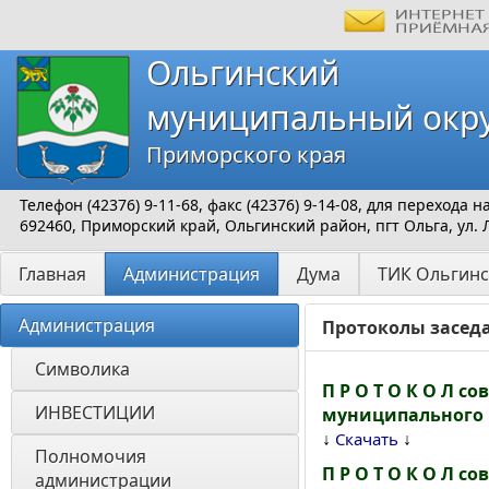
Ольгинский
муниципальный окр
Приморского края
Телефон (42376) 9-11-68, факс (42376) 9-14-08, для перехода
692460, Приморский край, Ольгинский район, пгт Ольга, ул. 
Главная
Администрация
Дума
ТИК Ольгинс
Администрация
Протоколы засед
Символика
П Р О Т О К О Л 
ИНВЕСТИЦИИ 
муниципального ра
↓
↓
Скачать
Полномочия 
П Р О Т О К О Л 
администрации