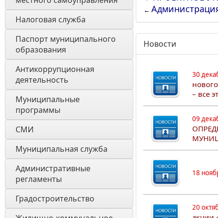
местного самоуправления 
Администраци
←
Налоговая служба
Паспорт муниципального 
Новости
образования 
Антикоррупционная 
30 дека
деятельность
нового
– все 
Муниципальные 
программы
09 дека
ОПРЕД
СМИ
МУНИЦ
Муниципальная служба
Административные 
18 нояб
регламенты
Градостроительство
20 октя
акции 