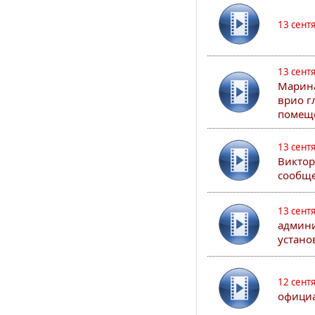
13 сент
13 сент
Марина
врио г
помеще
13 сент
Виктор
сообще
13 сент
админи
устано
12 сент
официа