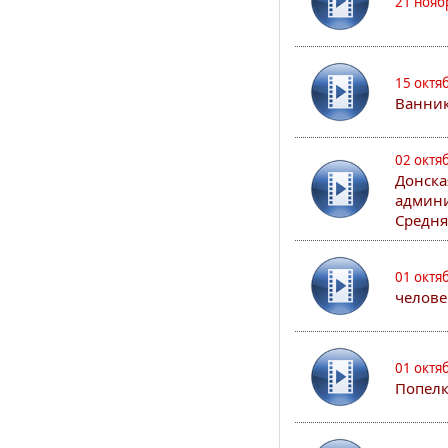
21 нояб
15 октя
Ванни
02 октя
Донска
админи
Средня
01 октя
челове
01 октя
Попел