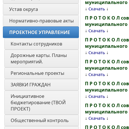
муниципального ра
↓
↓
Скачать
Устав округа
П Р О Т О К О Л 
Нормативно-правовые акты
муниципального ра
↓
↓
Скачать
ПРОЕКТНОЕ УПРАВЛЕНИЕ
П Р О Т О К О Л 
Контакты сотрудников 
муниципального ра
↓
↓
Скачать
Дорожные карты. Планы 
мероприятий. 
П Р О Т О К О Л 
муниципального ра
Региональные проекты 
↓
↓
Скачать
П Р О Т О К О Л 
ЗАЯВКИ ГРАЖДАН
муниципального ра
Инициативное 
↓
↓
Скачать
бюджетирование (ТВОЙ 
П Р О Т О К О Л 
ПРОЕКТ)
муниципального ра
↓
↓
Скачать
Общественный контроль
П Р О Т О К О Л 