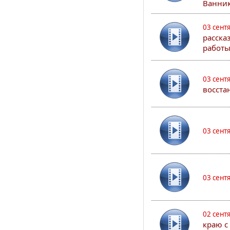
Ванник
03 сент
расска
работы
03 сент
восста
03 сент
03 сент
02 сент
краю с