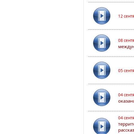
12 сент
08 сент
междун
05 сент
04 сент
оказан
04 сент
террит
расска