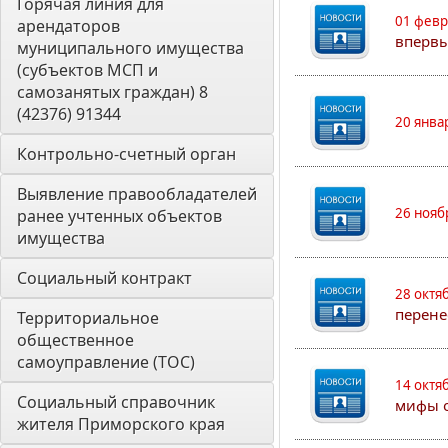
Горячая линия для 
01 февр
арендаторов 
впервы
муниципального имущества 
(субъектов МСП и 
самозанятых граждан) 8 
(42376) 91344
20 янва
Контрольно-счетный орган 
Выявление правообладателей 
26 нояб
ранее учтенных объектов 
имущества
Социальный контракт
28 октя
перене
Территориальное 
общественное 
самоуправление (ТОС)
14 октя
Социальный справочник 
мифы о
жителя Приморского края