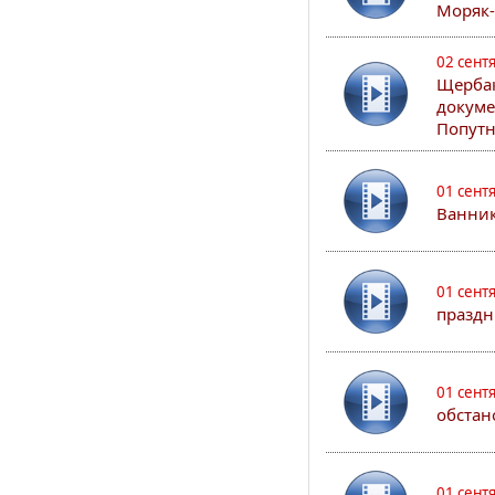
Моряк
02 сент
Щербак
докуме
Попутн
01 сент
Ванник
01 сент
праздн
01 сент
обстан
01 сент