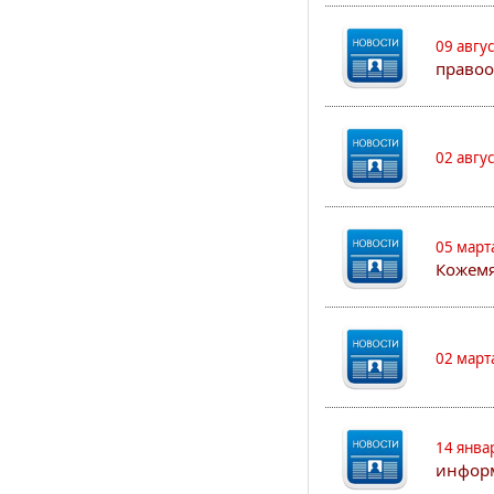
09 авгу
правоо
02 авгу
05 март
Кожем
02 март
14 янва
информ