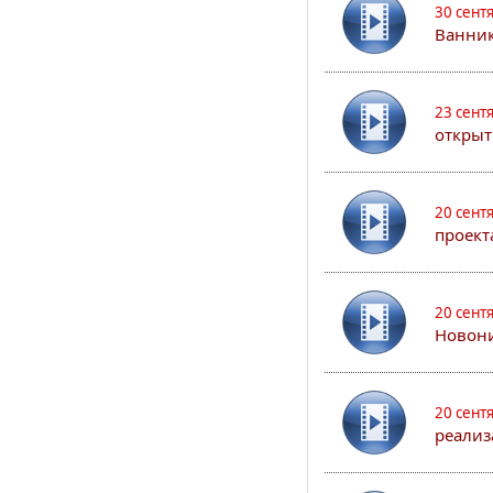
30 сент
Ванник
23 сент
открыт
20 сент
проект
20 сент
Новони
20 сент
реализ