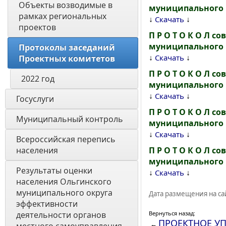
Объекты возводимые в 
муниципального ра
рамках региональных 
↓
↓
Скачать
проектов
П Р О Т О К О Л 
муниципального ра
Протоколы заседаний 
↓
↓
Скачать
Проектных комитетов
П Р О Т О К О Л 
2022 год 
муниципального р
↓
↓
Скачать
Госуслуги
П Р О Т О К О Л 
Муниципальный контроль
муниципального р
↓
↓
Скачать
Всероссийская перепись 
населения
П Р О Т О К О Л 
муниципального р
Результаты оценки 
↓
↓
Скачать
населения Ольгинского 
муниципального округа 
Дата размещения на сай
эффективности 
деятельности органов 
Вернуться назад:
ПРОЕКТНОЕ У
←