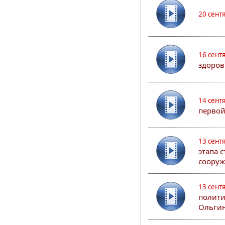
20 сент
16 сент
здоров
14 сент
первой
13 сент
этапа 
сооруж
13 сент
полити
Ольгин