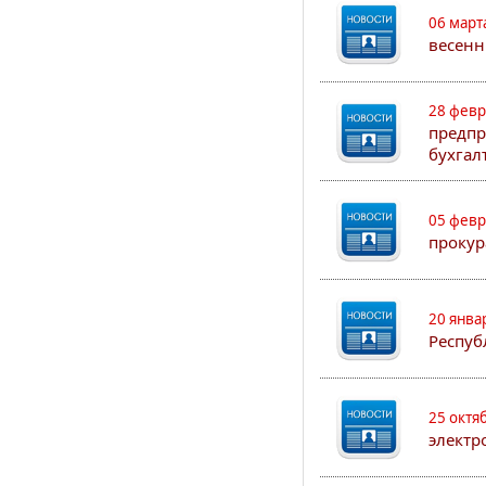
06 март
весенн
28 февр
предпр
бухгал
05 февр
прокур
20 янва
Респуб
25 октя
электр