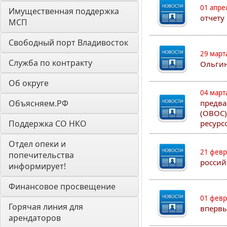
01 апре
Имущественная поддержка 
отчету
МСП
Свободный порт Владивосток
29 март
Служба по контракту
Ольгин
Об округе
04 март
Объясняем.РФ
предва
(ОВОС)
Поддержка СО НКО
ресурс
Отдел опеки и 
21 февр
попечительства 
россий
информирует! 
Финансовое просвещение
01 февр
Горячая линия для 
впервы
арендаторов 