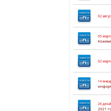
02 авгу
05 март
Кожем
02 март
14 янва
информ
26 дека
2021 г