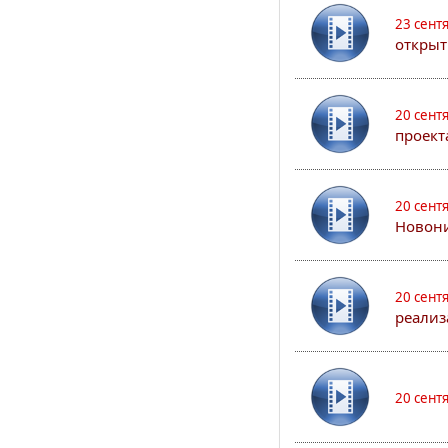
23 сент
открыт
20 сент
проект
20 сент
Новони
20 сент
реализ
20 сент