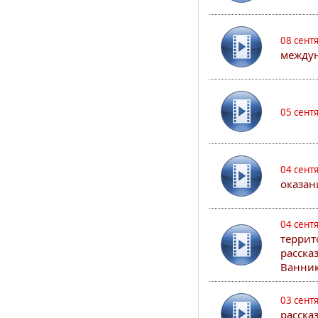
08 сент
междун
05 сент
04 сент
оказан
04 сент
террит
расска
Ванник
03 сент
расска