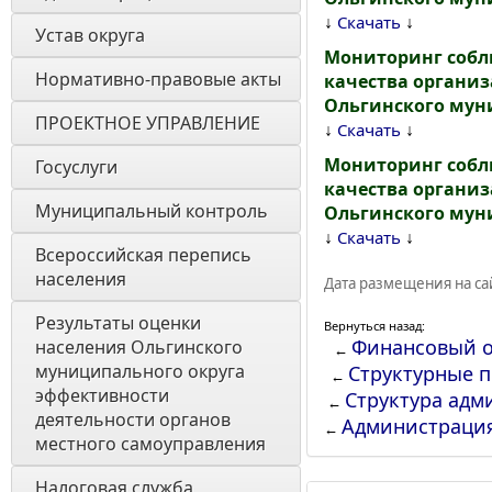
↓
↓
Скачать
Устав округа
Мониторинг собл
Нормативно-правовые акты
качества организ
Ольгинского муни
ПРОЕКТНОЕ УПРАВЛЕНИЕ
↓
↓
Скачать
Мониторинг собл
Госуслуги
качества организ
Муниципальный контроль
Ольгинского муни
↓
↓
Скачать
Всероссийская перепись 
населения
Дата размещения на сай
Результаты оценки 
Вернуться назад:
Финансовый о
населения Ольгинского 
←
муниципального округа 
Структурные 
←
эффективности 
Структура адм
←
деятельности органов 
Администраци
←
местного самоуправления 
Налоговая служба