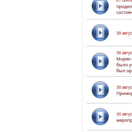
01 сент
продел
состоя
30 авгу
30 авгу
Моряк-
было у
был ор
30 авгу
Примор
30 авгу
меропр