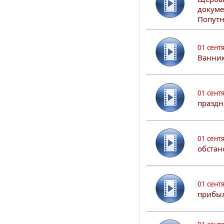
докуме
Попутн
01 сент
Ванник
01 сент
праздн
01 сент
обстан
01 сент
прибыл