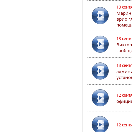
13 сент
Марина
врио г
помеще
13 сент
Виктор
сообще
13 сент
админи
устано
12 сент
официа
12 сент