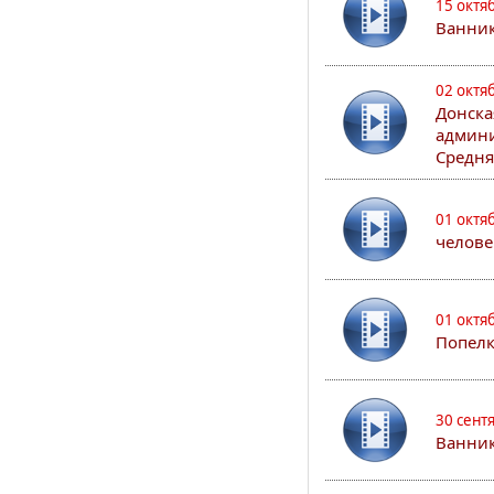
15 октя
Ванни
02 октя
Донска
админи
Средня
01 октя
челове
01 октя
Попел
30 сент
Ванник