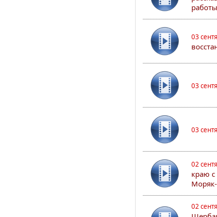
работы
03 сент
восста
03 сент
03 сент
02 сент
краю с
Моряк
02 сент
Щербак