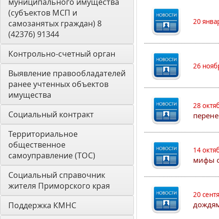
муниципального имущества 
(субъектов МСП и 
20 янва
самозанятых граждан) 8 
(42376) 91344
Контрольно-счетный орган 
26 нояб
Выявление правообладателей 
ранее учтенных объектов 
имущества
28 октя
Социальный контракт
перене
Территориальное 
общественное 
14 октя
самоуправление (ТОС)
мифы о
Социальный справочник 
жителя Приморского края
20 сент
дождям
Поддержка КМНС