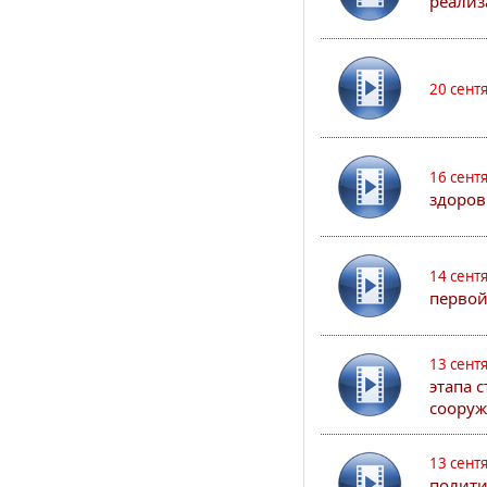
реализ
20 сент
16 сент
здоров
14 сент
первой
13 сент
этапа 
сооруж
13 сент
полити