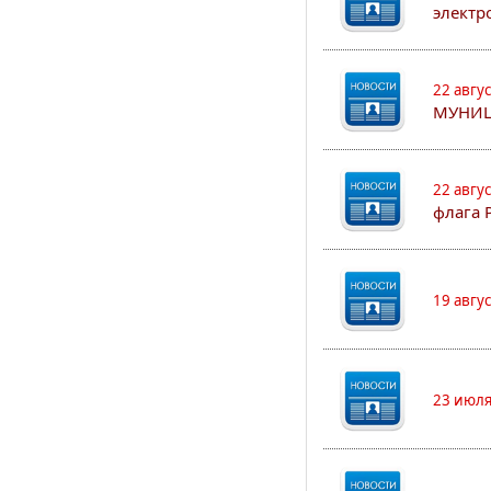
электр
22 авгу
МУНИЦ
22 авгу
флага 
19 авгу
23 июля