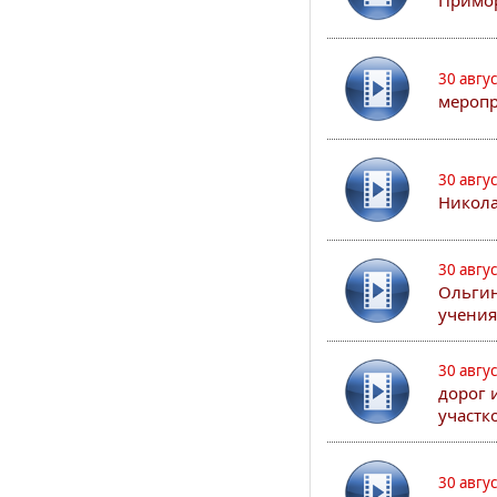
Примор
30 авгу
меропр
30 авгу
Никола
30 авгу
Ольгин
учения
30 авгу
дорог 
участк
30 авгу