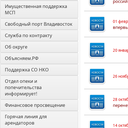
россий
Имущественная поддержка 
МСП
01 февр
Свободный порт Владивосток
впервы
Служба по контракту
Об округе
20 янва
Объясняем.РФ
Поддержка СО НКО
26 нояб
Отдел опеки и 
попечительства 
информирует! 
28 октя
Финансовое просвещение
перене
Горячая линия для 
арендаторов 
14 октя