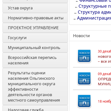
Финансовый о
←
Структурные 
←
Устав округа
Структура адм
←
Администраци
Нормативно-правовые акты
←
ПРОЕКТНОЕ УПРАВЛЕНИЕ
Новости
Госуслуги
Муниципальный контроль
30 дека
нового
Всероссийская перепись 
– все 
населения
Результаты оценки 
09 дека
населения Ольгинского 
ОПРЕД
муниципального округа 
МУНИЦ
эффективности 
деятельности органов 
местного самоуправления 
18 нояб
Налоговая служба