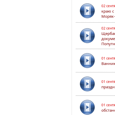
02 сент
краю с
Моряк
02 сент
Щербак
докуме
Попутн
01 сент
Ванник
01 сент
праздн
01 сент
обстан