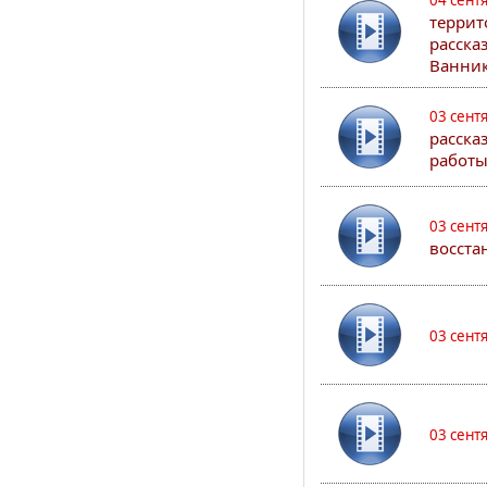
04 сент
террит
расска
Ванник
03 сент
расска
работы
03 сент
восста
03 сент
03 сент