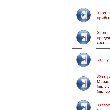
01 сент
прибыл
01 сент
продел
состоя
30 авгу
30 авгу
Моряк-
было у
был ор
30 авгу