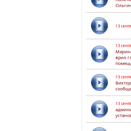
Ольгин
13 сент
13 сент
Марина
врио г
помеще
13 сент
Виктор
сообще
13 сент
админи
устано