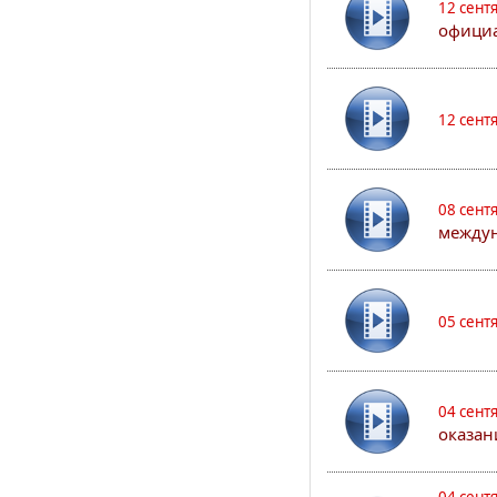
12 сент
официа
12 сент
08 сент
междун
05 сент
04 сент
оказан