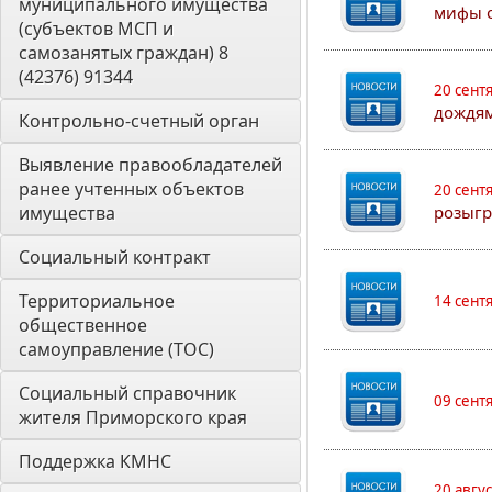
муниципального имущества 
мифы о
(субъектов МСП и 
самозанятых граждан) 8 
(42376) 91344
20 сент
дождям
Контрольно-счетный орган 
Выявление правообладателей 
ранее учтенных объектов 
20 сент
имущества
розыгр
Социальный контракт
Территориальное 
14 сент
общественное 
самоуправление (ТОС)
Социальный справочник 
09 сент
жителя Приморского края
Поддержка КМНС
20 авгу