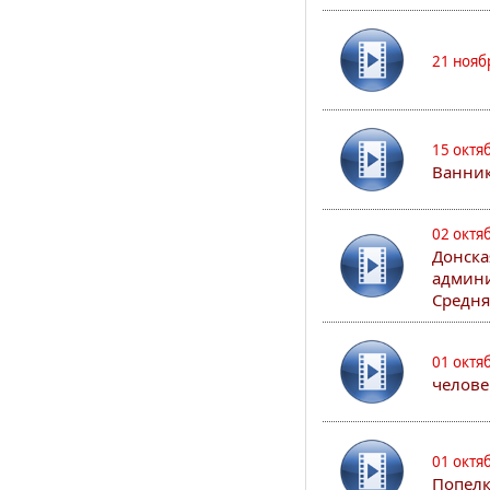
21 нояб
15 октя
Ванни
02 октя
Донска
админи
Средня
01 октя
челове
01 октя
Попел