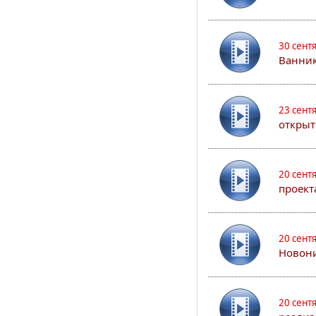
30 сент
Ванник
23 сент
открыт
20 сент
проект
20 сент
Новони
20 сент