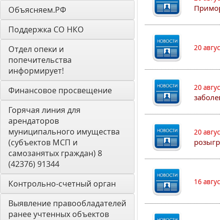
Примо
Объясняем.РФ
Поддержка СО НКО
20 авгу
Отдел опеки и 
попечительства 
информирует! 
20 авгу
Финансовое просвещение
заболе
Горячая линия для 
арендаторов 
муниципального имущества 
20 авгу
(субъектов МСП и 
розыгр
самозанятых граждан) 8 
(42376) 91344
16 авгу
Контрольно-счетный орган 
Выявление правообладателей 
ранее учтенных объектов 