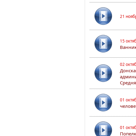
21 нояб
15 октя
Ванни
02 октя
Донска
админи
Средня
01 октя
челове
01 октя
Попел