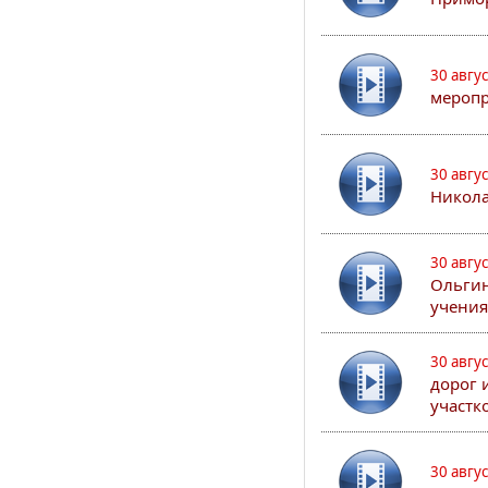
30 авгу
меропр
30 авгу
Никола
30 авгу
Ольгин
учения
30 авгу
дорог 
участк
30 авгу