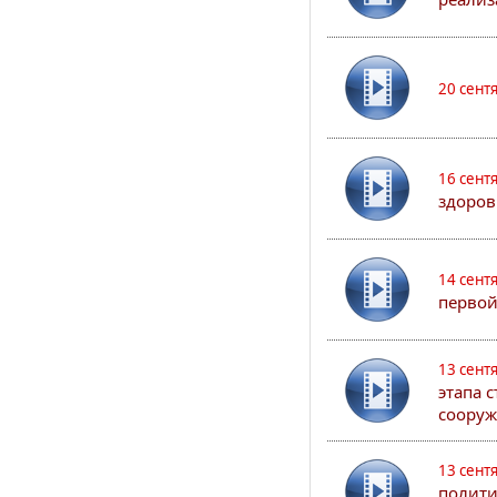
20 сент
16 сент
здоров
14 сент
первой
13 сент
этапа 
сооруж
13 сент
полити