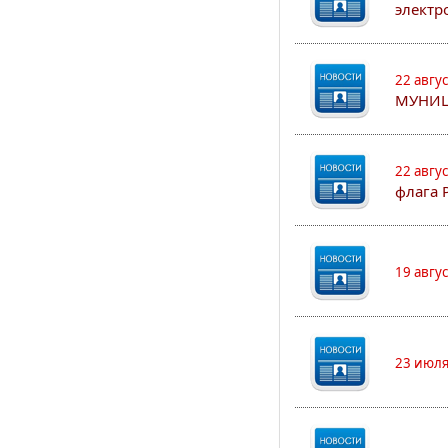
электр
22 авгу
МУНИЦ
22 авгу
флага 
19 авгу
23 июля