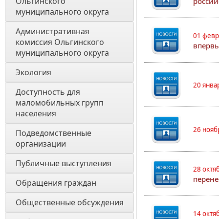
Ольгинского 
россий
муниципального округа
Административная 
01 февр
комиссия Ольгинского 
впервы
муниципального округа 
Экология 
20 янва
Доступность для 
маломобильных групп 
населения
26 нояб
Подведомственные 
организации
Публичные выступления
28 октя
перене
Обращения граждан
Общественные обсуждения
14 октя