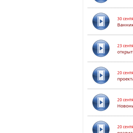
30 сент
Ванник
23 сент
открыт
20 сент
проект
20 сент
Новони
20 сент
реализ