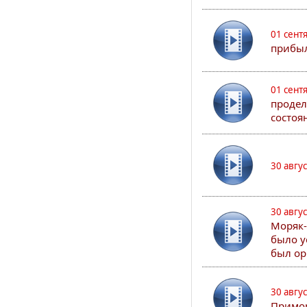
01 сент
прибыл
01 сент
продел
состоя
30 авгу
30 авгу
Моряк-
было у
был ор
30 авгу
Примор