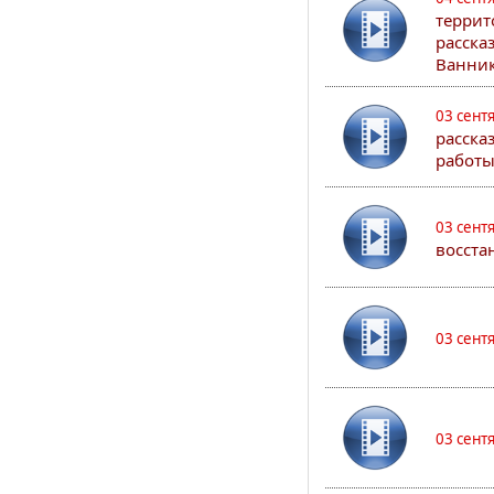
террит
расска
Ванник
03 сент
расска
работы
03 сент
восста
03 сент
03 сент