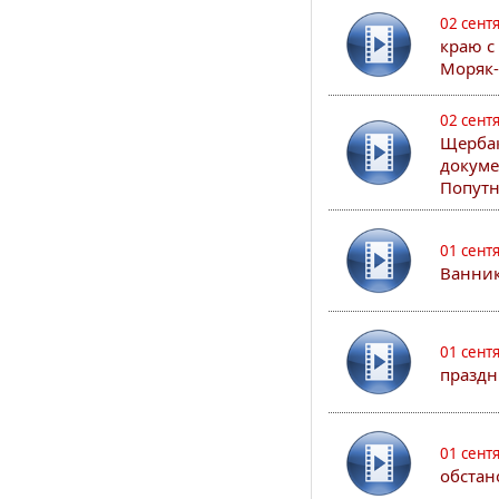
02 сент
краю с
Моряк
02 сент
Щербак
докуме
Попутн
01 сент
Ванник
01 сент
праздн
01 сент
обстан