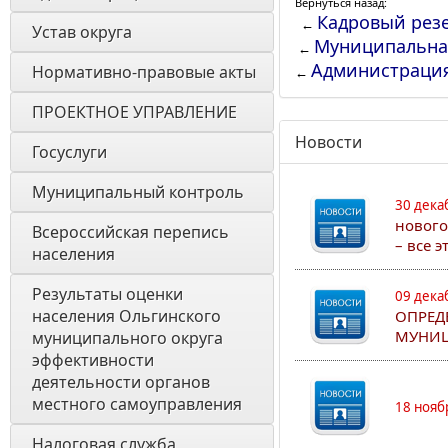
Вернуться назад:
Кадровый рез
←
Устав округа
Муниципальна
←
Администраци
Нормативно-правовые акты
←
ПРОЕКТНОЕ УПРАВЛЕНИЕ
Новости
Госуслуги
Муниципальный контроль
30 дека
нового
Всероссийская перепись 
– все 
населения
Результаты оценки 
09 дека
населения Ольгинского 
ОПРЕД
МУНИЦ
муниципального округа 
эффективности 
деятельности органов 
местного самоуправления 
18 нояб
Налоговая служба