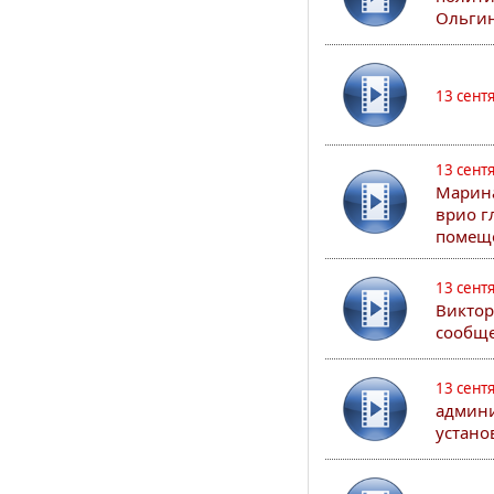
Ольгин
13 сент
13 сент
Марина
врио г
помеще
13 сент
Виктор
сообще
13 сент
админи
устано