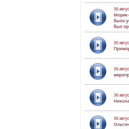
30 авгу
Моряк-
было у
был ор
30 авгу
Примор
30 авгу
меропр
30 авгу
Никола
30 авгу
Ольгин