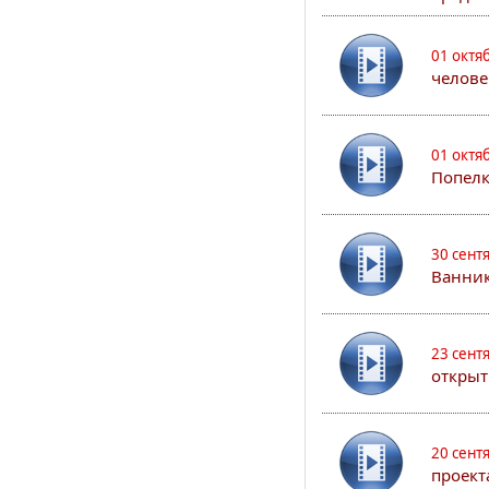
01 октя
челове
01 октя
Попел
30 сент
Ванник
23 сент
открыт
20 сент
проект