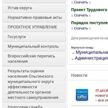
↓
↓
Скачать
Устав округа
Проект Трудового
↓
↓
Скачать
Нормативно-правовые акты
Порядок поступл
ПРОЕКТНОЕ УПРАВЛЕНИЕ
↓
↓
Скачать
Госуслуги
Дата размещения на сай
Муниципальный контроль
Вернуться назад:
Муниципальна
←
Всероссийская перепись 
Администраци
←
населения
Результаты оценки 
Новости
населения Ольгинского 
муниципального округа 
эффективности 
30 дека
деятельности органов 
нового
местного самоуправления 
– все 
Налоговая служба