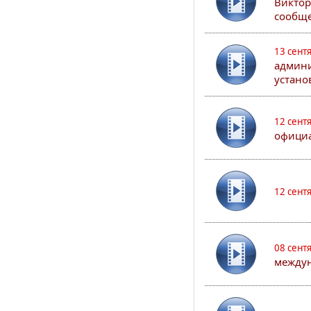
Виктор
сообще
13 сент
админи
устано
12 сент
официа
12 сент
08 сент
междун