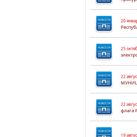
20 янва
Респуб
25 октя
электр
22 авгу
МУНИЦ
22 авгу
флага 
19 авгу