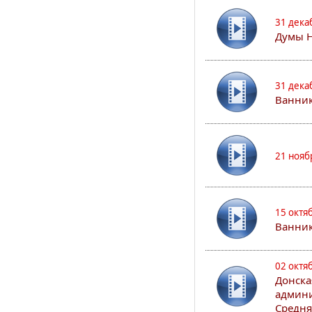
31 дека
Думы 
31 дека
Ванник
21 нояб
15 октя
Ванни
02 октя
Донска
админи
Средня