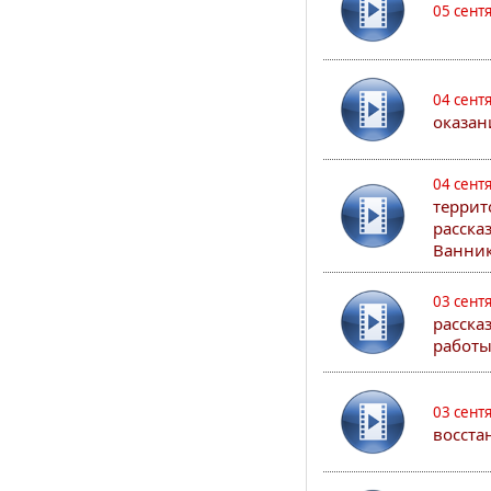
05 сент
04 сент
оказан
04 сент
террит
расска
Ванник
03 сент
расска
работы
03 сент
восста