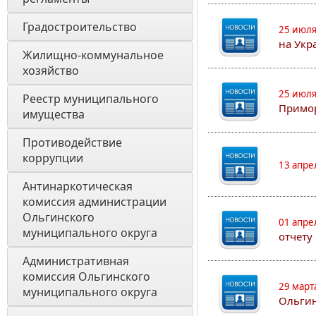
Градостроительство
25 июля
на Укр
Жилищно-коммунальное 
хозяйство
25 июля
Реестр муниципального 
Примор
имущества
Противодействие 
коррупции
13 апре
Антинаркотическая 
комиссия администрации 
Ольгинского 
01 апре
муниципального округа
отчету
Административная 
комиссия Ольгинского 
29 март
муниципального округа 
Ольгин