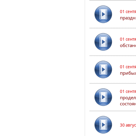
01 сент
праздн
01 сент
обстан
01 сент
прибыл
01 сент
продел
состоя
30 авгу