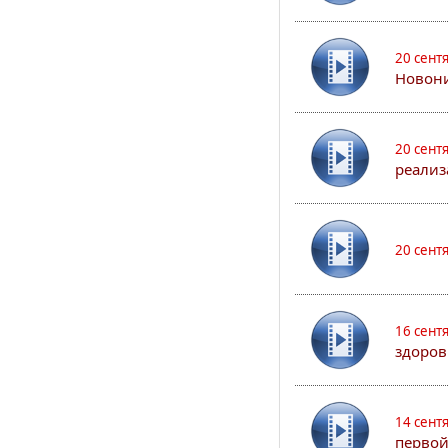
20 сент
Новони
20 сент
реализ
20 сент
16 сент
здоров
14 сент
первой