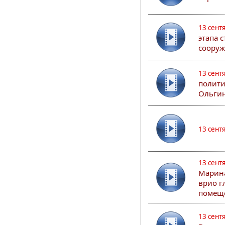
13 сент
этапа 
сооруж
13 сент
полити
Ольгин
13 сент
13 сент
Марина
врио г
помеще
13 сент