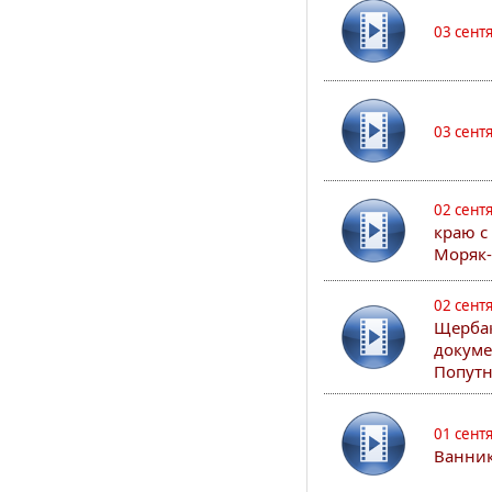
03 сент
03 сент
02 сент
краю с
Моряк
02 сент
Щербак
докуме
Попутн
01 сент
Ванник