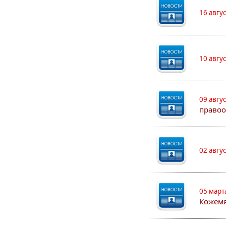
16 авгу
10 авгу
09 авгу
правоо
02 авгу
05 март
Кожем