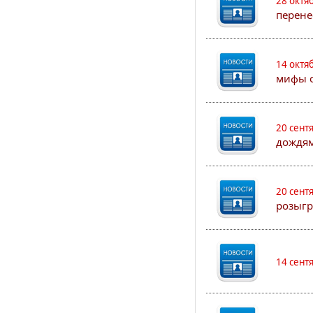
28 октя
перене
14 октя
мифы о
20 сент
дождям
20 сент
розыгр
14 сент