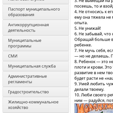
3. Не вымещай на р
посеешь, то и взой
Паспорт муниципального 
4. Не относись к е
образования 
ему она тяжела не 
опыта.
Антикоррупционная 
5. Не унижай!
деятельность
6. Не забывай, что
Обращай больше вн
Муниципальные 
ребенке.
программы
7. Не мучь себя, е
СМИ
— но не делаешь. П
8. Ребенок — это н
Муниципальная служба
плоти и крови. Это
развитие в нем тв
Административные 
будет расти не «на
регламенты
9. Умей любить чуж
делали твоему.
Градостроительство
10. Люби своего р
ним — радуйся, пот
Жилищно-коммунальное 
хозяйство