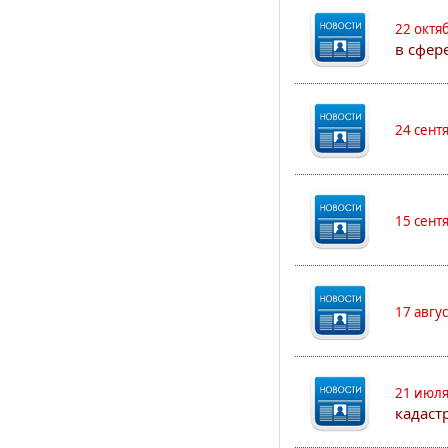
22 октя
в сфер
24 сент
15 сент
17 авгу
21 июля
кадаст