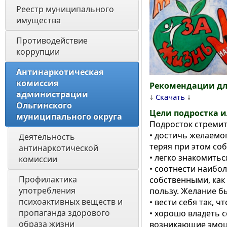
Реестр муниципального 
имущества
Противодействие 
коррупции
Антинаркотическая 
комиссия 
Рекомендации дл
администрации 
↓
↓
Скачать
Ольгинского 
Цели подростка 
муниципального округа
Подросток стремит
• достичь желаемог
Деятельность 
теряя при этом соб
антинаркотической 
• легко знакомить
комиссии
• соотнести наибо
Профилактика 
собственными, как
употребления 
пользу. Желание б
психоактивных веществ и 
• вести себя так, ч
пропаганда здорового 
• хорошо владеть 
образа жизни
возникающие эмоци