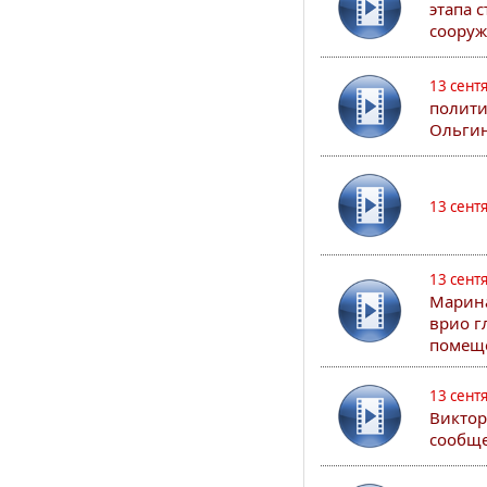
этапа 
сооруж
13 сент
полити
Ольгин
13 сент
13 сент
Марина
врио г
помеще
13 сент
Виктор
сообще