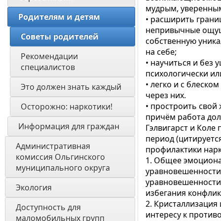
мудрым, уверенным
Родителям и детям
• расширить грани
непривычные ощуще
Советы родителей
собственную уника
на себе;
Рекомендации 
• научиться и без
специалистов
психологически ил
• легко и с блеск
Это должен знать каждый
через них.
• простроить свой
Осторожно: наркотики!
причём работа до
Информация для граждан 
Гэлвигарст и Коле
период (цитируетс
Административная 
профилактики нарк
комиссия Ольгинского 
1. Общее эмоциона
муниципального округа 
уравновешенности 
уравновешенности,
Экология 
избегания конфлик
2. Кристаллизация 
Доступность для 
интересу к против
маломобильных групп 