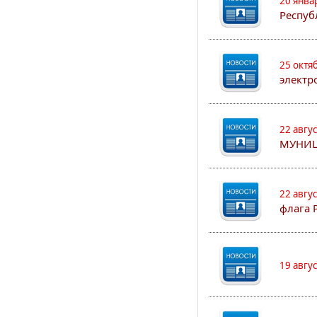
20 янва
Респуб
25 октя
электр
22 авгу
МУНИЦ
22 авгу
флага 
19 авгу