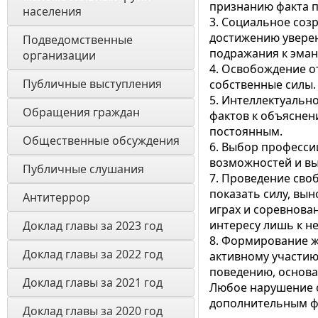
признанию факта п
населения
3. Социальное созр
достижению уверен
Подведомственные 
подражания к эман
организации
4. Освобождение от
Публичные выступления
собственные силы.
5. Интеллектуально
Обращения граждан
фактов к объяснен
постоянным.
Общественные обсуждения
6. Выбор професси
возможностей и в
Публичные слушания
7. Проведение сво
показать силу, вын
Антитеррор
играх и соревнова
интересу лишь к н
Доклад главы за 2023 год
8. Формирование ж
Доклад главы за 2022 год
активному участию 
поведению, основа
Доклад главы за 2021 год
Любое нарушение о
дополнительным фа
Доклад главы за 2020 год