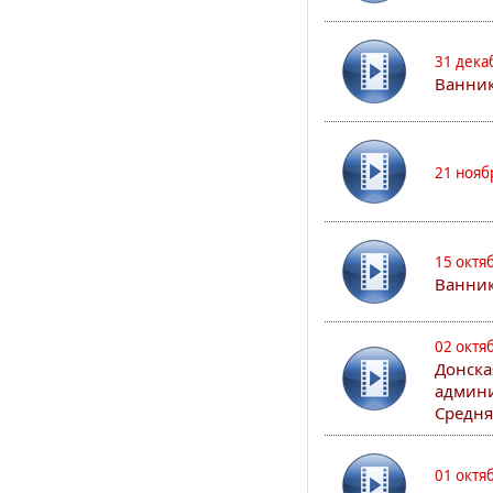
31 дека
Ванник
21 нояб
15 октя
Ванни
02 октя
Донска
админи
Средня
01 октя