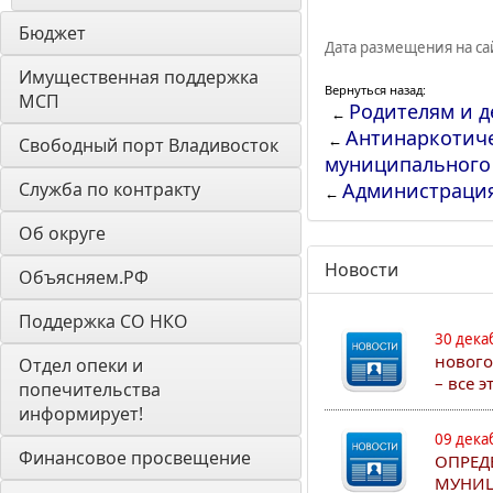
Бюджет
Дата размещения на сай
Имущественная поддержка 
Вернуться назад:
МСП
Родителям и д
←
Антинаркотиче
←
Свободный порт Владивосток
муниципального
Служба по контракту
Администраци
←
Об округе
Новости
Объясняем.РФ
Поддержка СО НКО
30 дека
нового
Отдел опеки и 
– все 
попечительства 
информирует! 
09 дека
Финансовое просвещение
ОПРЕД
МУНИЦ