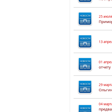
25 июля
Примор
13 апре
01 апре
отчету
29 март
Ольгин
04 март
предва