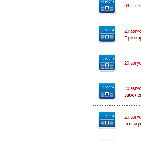
09 сент
20 авгу
Примо
20 авгу
20 авгу
заболе
20 авгу
розыгр