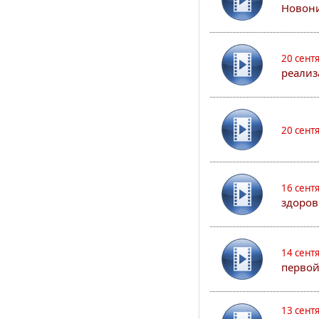
Новони
20 сент
реализ
20 сент
16 сент
здоров
14 сент
первой
13 сент