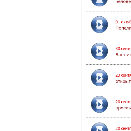
челове
01 октя
Попел
30 сент
Ванник
23 сент
открыт
20 сент
проект
20 сент