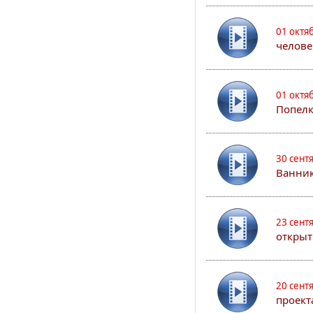
01 октя
челове
01 октя
Попел
30 сент
Ванник
23 сент
открыт
20 сент
проект