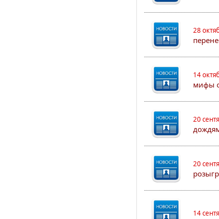
28 октя
перене
14 октя
мифы о
20 сент
дождям
20 сент
розыгр
14 сент