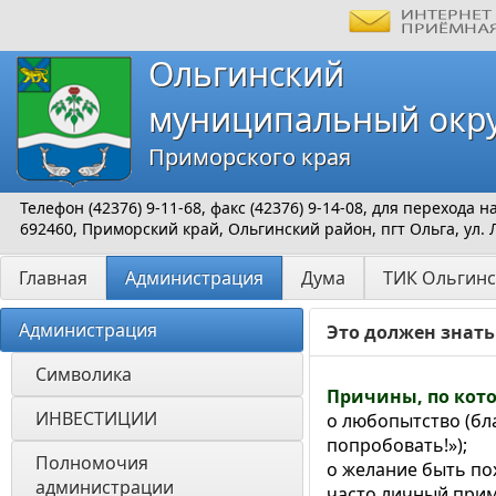
Ольгинский
муниципальный окр
Приморского края
Телефон (42376) 9-11-68, факс (42376) 9-14-08, для перехода
692460, Приморский край, Ольгинский район, пгт Ольга, ул. 
Главная
Администрация
Дума
ТИК Ольгинс
Администрация
Это должен знат
Символика
Причины, по кот
ИНВЕСТИЦИИ 
o любопытство (бл
попробовать!»);
Полномочия 
o желание быть по
администрации
часто личный приме