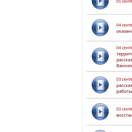
05 сент
04 сент
оказан
04 сент
террит
расска
Ванник
03 сент
расска
работы
03 сент
восста