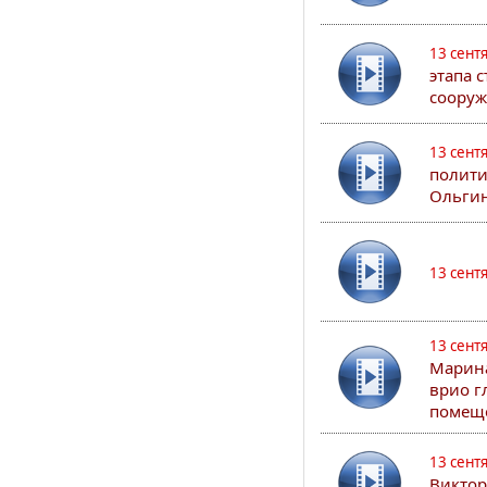
13 сент
этапа 
сооруж
13 сент
полити
Ольгин
13 сент
13 сент
Марина
врио г
помеще
13 сент
Виктор