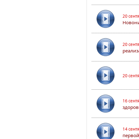
20 сент
Новони
20 сент
реализ
20 сент
16 сент
здоров
14 сент
первой