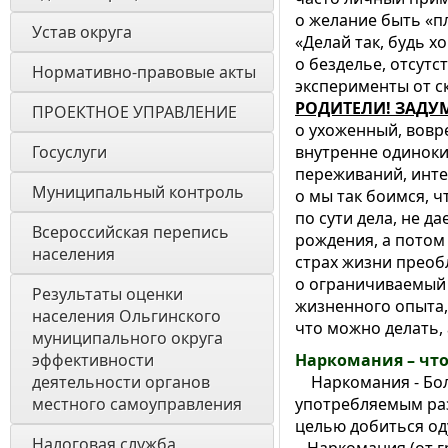
o желание быть «п
Устав округа
«Делай так, будь 
o безделье, отсутс
Нормативно-правовые акты
эксперименты от ск
РОДИТЕЛИ! ЗАДУ
ПРОЕКТНОЕ УПРАВЛЕНИЕ
o ухоженный, вовр
Госуслуги
внутренне одиноки
переживаний, инте
Муниципальный контроль
o мы так боимся, ч
по сути дела, не д
Всероссийская перепись 
рождения, а потом
населения
страх жизни преобл
o ограничиваемый 
Результаты оценки 
жизненного опыта, 
населения Ольгинского 
что можно делать, 
муниципального округа 
эффективности 
Наркомания – что
деятельности органов 
Наркомания - Боле
местного самоуправления 
употребляемым раз
целью добиться од
Налоговая служба