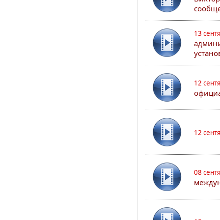
сообще
13 сент
админи
устано
12 сент
официа
12 сент
08 сент
междун