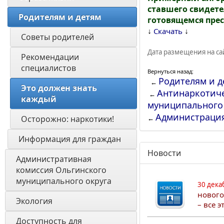
ставшего свидет
Родителям и детям
готовящемся пре
↓
↓
Скачать
Советы родителей
Дата размещения на сай
Рекомендации 
специалистов
Вернуться назад:
Родителям и д
←
Это должен знать 
Антинаркотиче
←
каждый
муниципального
Администраци
Осторожно: наркотики!
←
Информация для граждан 
Новости
Административная 
комиссия Ольгинского 
муниципального округа 
30 дека
нового
Экология 
– все 
Доступность для 