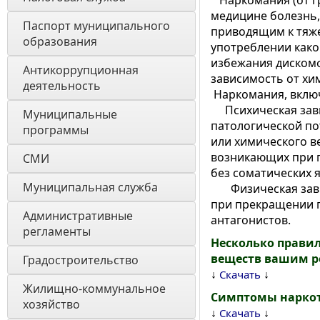
Наркомания (от гре
медицине болезнь,
Паспорт муниципального 
приводящим к тяже
образования 
употреблении како
избежания дискомф
Антикоррупционная 
зависимость от хи
деятельность
Наркомания, включ
Психическая зави
Муниципальные 
патологической по
программы
или химического в
возникающих при п
СМИ
без соматических 
Муниципальная служба
Физическая завис
при прекращении п
Административные 
антагонистов.
регламенты
Несколько прави
веществ вашим р
Градостроительство
↓
↓
Скачать
Жилищно-коммунальное 
Симптомы наркот
хозяйство
↓
↓
Скачать