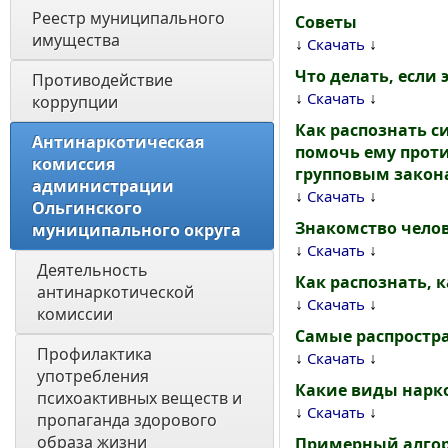
Реестр муниципального 
Советы
имущества
↓
↓
Скачать
Что делать, если
Противодействие 
↓
↓
Скачать
коррупции
Как распознать с
Антинаркотическая 
помочь ему проти
комиссия 
групповым закон
администрации 
↓
↓
Скачать
Ольгинского 
Знакомство чело
муниципального округа
↓
↓
Скачать
Деятельность 
Как распознать, 
антинаркотической 
↓
↓
Скачать
комиссии
Самые распрост
Профилактика 
↓
↓
Скачать
употребления 
Какие виды нарк
психоактивных веществ и 
↓
↓
Скачать
пропаганда здорового 
образа жизни
Примерный алгори