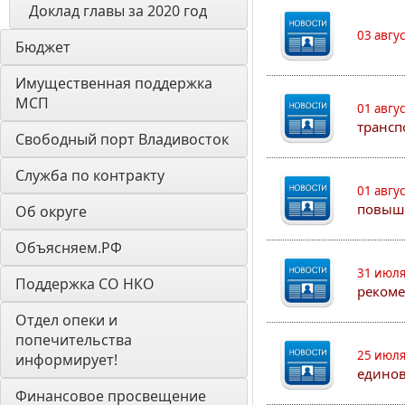
Доклад главы за 2020 год
03 авгу
Бюджет
Имущественная поддержка 
МСП
01 авгу
трансп
Свободный порт Владивосток
Служба по контракту
01 авгу
повыш
Об округе
Объясняем.РФ
31 июля
Поддержка СО НКО
рекоме
Отдел опеки и 
попечительства 
25 июля
информирует! 
едино
Финансовое просвещение