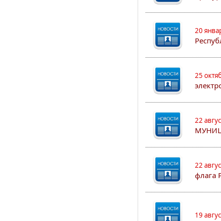
20 янва
Респуб
25 октя
электр
22 авгу
МУНИЦ
22 авгу
флага 
19 авгу