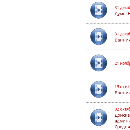
31 дека
Думы 
31 дека
Ванник
21 нояб
15 октя
Ванни
02 октя
Донска
админи
Средня