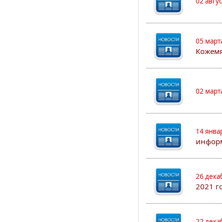
02 авгу
05 март
Кожем
02 март
14 янва
информ
26 дека
2021 г
22 дека