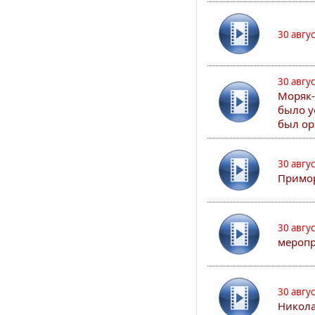
30 авгу
30 авгу
Моряк-
было у
был ор
30 авгу
Примор
30 авгу
меропр
30 авгу
Никола