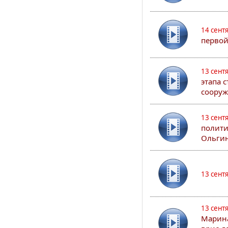
14 сент
первой
13 сент
этапа 
сооруж
13 сент
полити
Ольгин
13 сент
13 сент
Марина