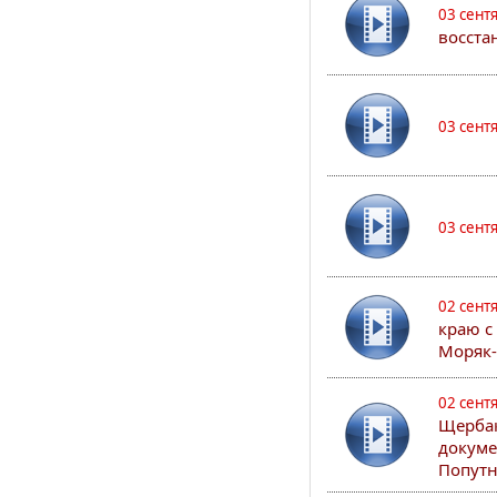
03 сент
восста
03 сент
03 сент
02 сент
краю с
Моряк
02 сент
Щербак
докуме
Попутн