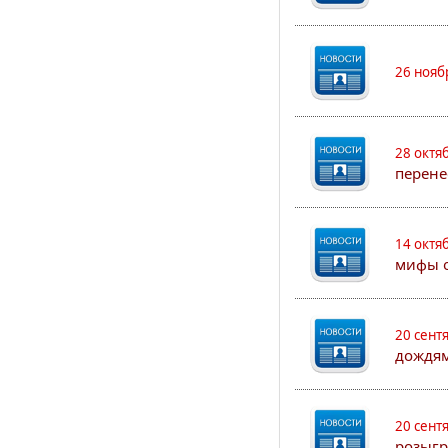
26 нояб
28 октя
перене
14 октя
мифы о
20 сент
дождям
20 сент
розыгр