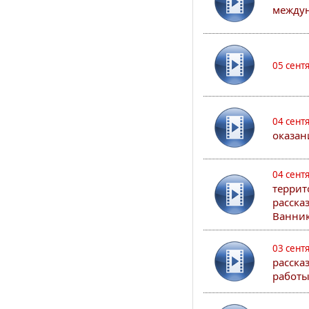
междун
05 сент
04 сент
оказан
04 сент
террит
расска
Ванник
03 сент
расска
работы