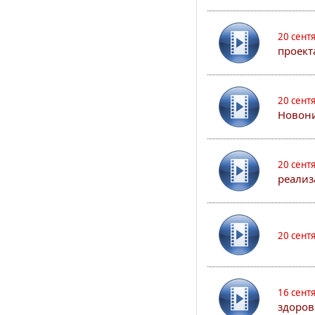
20 сент
проект
20 сент
Новони
20 сент
реализ
20 сент
16 сент
здоров