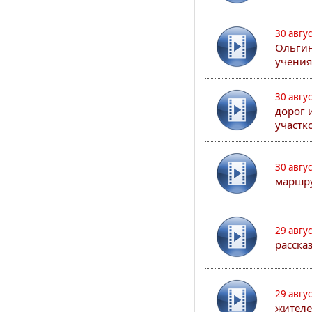
30 авгу
Ольгин
учения
30 авгу
дорог 
участк
30 авгу
маршру
29 авгу
расска
29 авгу
жителе