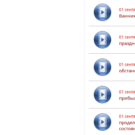
01 сент
Ванник
01 сент
праздн
01 сент
обстан
01 сент
прибыл
01 сент
продел
состоя