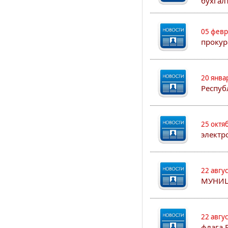
бухгал
05 февр
прокур
20 янва
Респуб
25 октя
электр
22 авгу
МУНИЦ
22 авгу
флага 