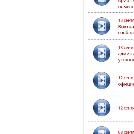
врио г
помеще
13 сент
Виктор
сообще
13 сент
админи
устано
12 сент
официа
12 сент
08 сент