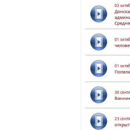
02 октя
Донска
админи
Средня
01 октя
челове
01 октя
Попел
30 сент
Ванник
23 сент
открыт