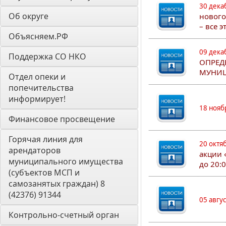
30 дека
Об округе
нового
– все 
Объясняем.РФ
09 дека
Поддержка СО НКО
ОПРЕД
МУНИЦ
Отдел опеки и 
попечительства 
информирует! 
18 нояб
Финансовое просвещение
Горячая линия для 
20 октя
арендаторов 
акции 
муниципального имущества 
до 20:
(субъектов МСП и 
самозанятых граждан) 8 
(42376) 91344
05 авгу
Контрольно-счетный орган 