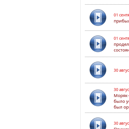
01 сент
прибыл
01 сент
продел
состоя
30 авгу
30 авгу
Моряк-
было у
был ор
30 авгу