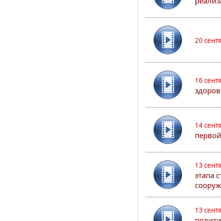
реализ
20 сент
16 сент
здоров
14 сент
первой
13 сент
этапа 
сооруж
13 сент
полити