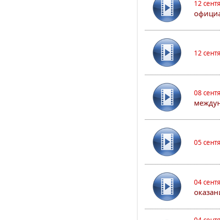
12 сент
официа
12 сент
08 сент
междун
05 сент
04 сент
оказан