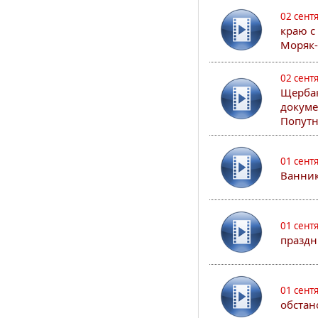
02 сент
краю с
Моряк
02 сент
Щербак
докуме
Попутн
01 сент
Ванник
01 сент
праздн
01 сент
обстан