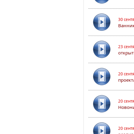
30 сент
Ванник
23 сент
открыт
20 сент
проект
20 сент
Новони
20 сент