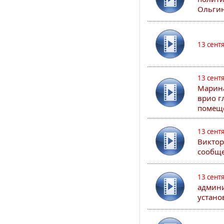
Ольгин
13 сент
13 сент
Марина
врио г
помеще
13 сент
Виктор
сообще
13 сент
админи
устано