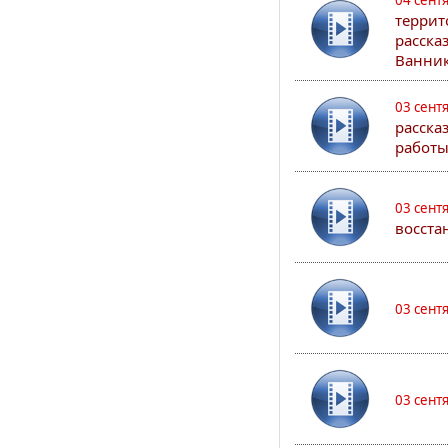
04 сент
террит
расска
Ванник
03 сент
расска
работы
03 сент
восста
03 сент
03 сент