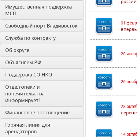
россий
Имущественная поддержка 
МСП
01 февр
Свободный порт Владивосток
впервы
Служба по контракту
Об округе
20 янва
Объясняем.РФ
Поддержка СО НКО
26 нояб
Отдел опеки и 
попечительства 
информирует! 
28 октя
Финансовое просвещение
перене
Горячая линия для 
арендаторов 
14 октя