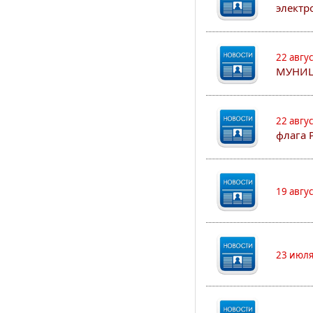
электр
22 авгу
МУНИЦ
22 авгу
флага 
19 авгу
23 июля