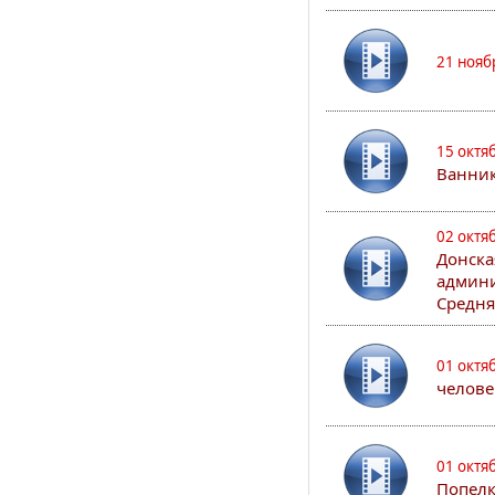
21 нояб
15 октя
Ванни
02 октя
Донска
админи
Средня
01 октя
челове
01 октя
Попел