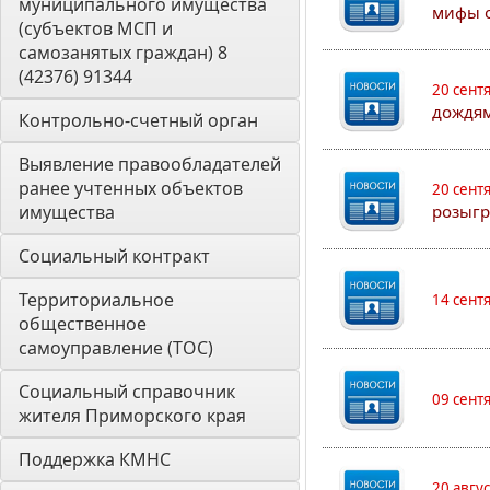
муниципального имущества 
мифы о
(субъектов МСП и 
самозанятых граждан) 8 
(42376) 91344
20 сент
дождям
Контрольно-счетный орган 
Выявление правообладателей 
ранее учтенных объектов 
20 сент
имущества
розыгр
Социальный контракт
Территориальное 
14 сент
общественное 
самоуправление (ТОС)
Социальный справочник 
09 сент
жителя Приморского края
Поддержка КМНС
20 авгу