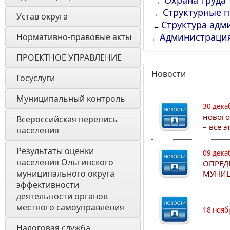
Охрана труда
←
Структурные 
←
Устав округа
Структура адм
←
Администраци
Нормативно-правовые акты
←
ПРОЕКТНОЕ УПРАВЛЕНИЕ
Новости
Госуслуги
Муниципальный контроль
30 дека
нового
Всероссийская перепись 
– все 
населения
Результаты оценки 
09 дека
населения Ольгинского 
ОПРЕД
муниципального округа 
МУНИЦ
эффективности 
деятельности органов 
местного самоуправления 
18 нояб
Налоговая служба